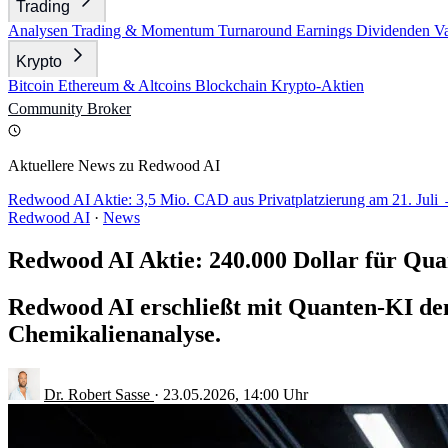
Trading
Analysen
Trading & Momentum
Turnaround
Earnings
Dividenden
V
Krypto
Bitcoin
Ethereum & Altcoins
Blockchain
Krypto-Aktien
Community
Broker
Aktuellere News zu Redwood AI
Redwood AI Aktie: 3,5 Mio. CAD aus Privatplatzierung am 21. Juli
Redwood AI
·
News
Redwood AI Aktie: 240.000 Dollar für Qu
Redwood AI erschließt mit Quanten-KI den
Chemikalienanalyse.
Dr. Robert Sasse
·
23.05.2026, 14:00 Uhr