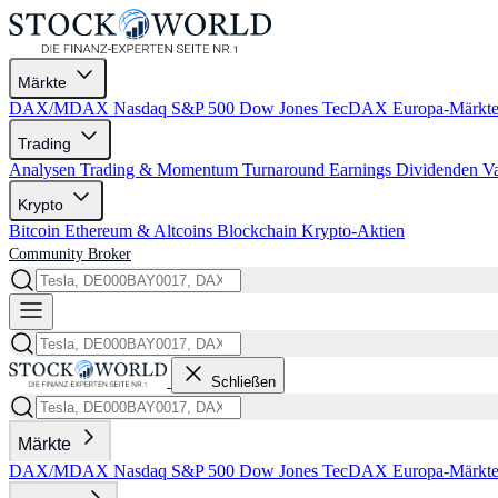
Märkte
DAX/MDAX
Nasdaq
S&P 500
Dow Jones
TecDAX
Europa-Märkt
Trading
Analysen
Trading & Momentum
Turnaround
Earnings
Dividenden
V
Krypto
Bitcoin
Ethereum & Altcoins
Blockchain
Krypto-Aktien
Community
Broker
Schließen
Märkte
DAX/MDAX
Nasdaq
S&P 500
Dow Jones
TecDAX
Europa-Märkt