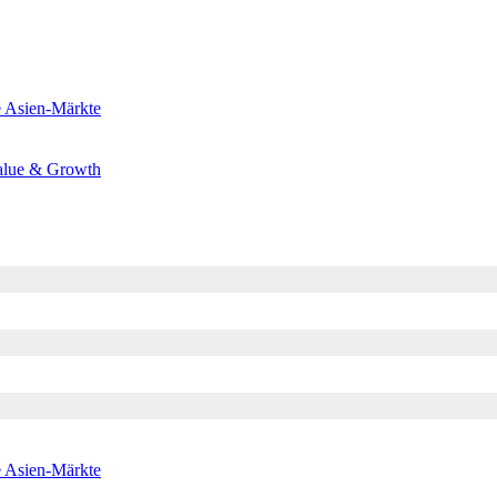
e
Asien-Märkte
alue & Growth
e
Asien-Märkte