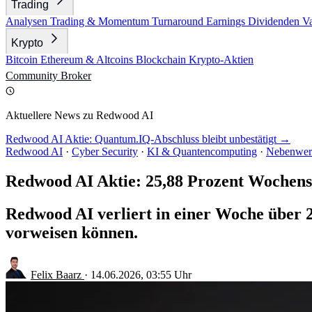
Trading
Analysen
Trading & Momentum
Turnaround
Earnings
Dividenden
V
Krypto
Bitcoin
Ethereum & Altcoins
Blockchain
Krypto-Aktien
Community
Broker
Aktuellere News zu Redwood AI
Redwood AI Aktie: Quantum.IQ-Abschluss bleibt unbestätigt →
Redwood AI
·
Cyber Security
·
KI & Quantencomputing
·
Nebenwer
Redwood AI Aktie: 25,88 Prozent Wochenst
Redwood AI verliert in einer Woche über 
vorweisen können.
Felix Baarz
·
14.06.2026, 03:55 Uhr