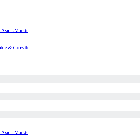
e
Asien-Märkte
alue & Growth
e
Asien-Märkte