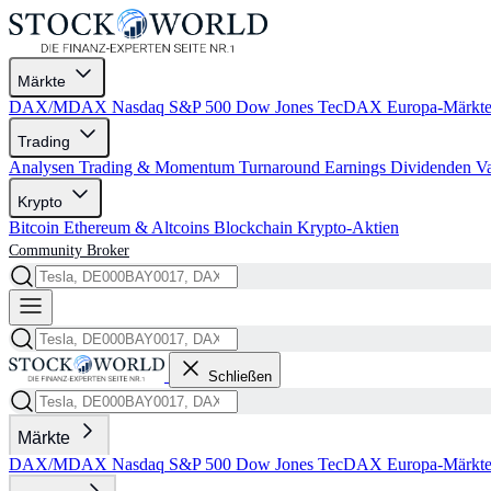
Märkte
DAX/MDAX
Nasdaq
S&P 500
Dow Jones
TecDAX
Europa-Märkt
Trading
Analysen
Trading & Momentum
Turnaround
Earnings
Dividenden
V
Krypto
Bitcoin
Ethereum & Altcoins
Blockchain
Krypto-Aktien
Community
Broker
Schließen
Märkte
DAX/MDAX
Nasdaq
S&P 500
Dow Jones
TecDAX
Europa-Märkt