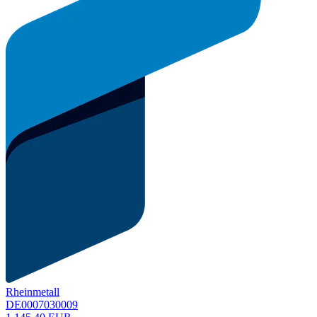
Rheinmetall
DE0007030009