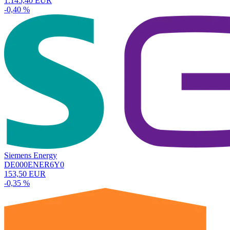
1.145,40 EUR
-0,40 %
Siemens Energy
DE000ENER6Y0
153,50 EUR
-0,35 %