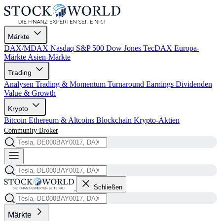
Märkte
DAX/MDAX
Nasdaq
S&P 500
Dow Jones
TecDAX
Europa-
Märkte
Asien-Märkte
Trading
Analysen
Trading & Momentum
Turnaround
Earnings
Dividenden
Value & Growth
Krypto
Bitcoin
Ethereum & Altcoins
Blockchain
Krypto-Aktien
Community
Broker
Schließen
Märkte