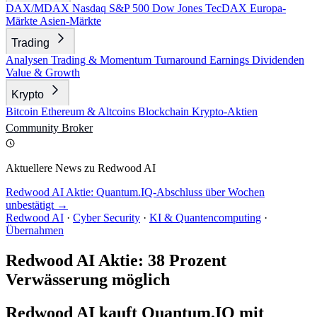
DAX/MDAX
Nasdaq
S&P 500
Dow Jones
TecDAX
Europa-
Märkte
Asien-Märkte
Trading
Analysen
Trading & Momentum
Turnaround
Earnings
Dividenden
Value & Growth
Krypto
Bitcoin
Ethereum & Altcoins
Blockchain
Krypto-Aktien
Community
Broker
Aktuellere News zu Redwood AI
Redwood AI Aktie: Quantum.IQ-Abschluss über Wochen
unbestätigt →
Redwood AI
·
Cyber Security
·
KI & Quantencomputing
·
Übernahmen
Redwood AI Aktie: 38 Prozent
Verwässerung möglich
Redwood AI kauft Quantum.IQ mit