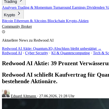
Trading
Analysen
Trading & Momentum
Turnaround
Earnings
Dividenden
V
Krypto
Bitcoin
Ethereum & Altcoins
Blockchain
Krypto-Aktien
Community
Broker
Aktuellere News zu Redwood AI
Redwood AI Aktie: Quantum.IQ-Abschluss bleibt unbestätigt →
Redwood AI
·
Cyber Security
·
KI & Quantencomputing
·
Tech & So
Redwood AI Aktie: 39 Prozent Verwässer
Redwood AI schließt Kaufvertrag für Quan
bestehende Aktionäre.
Eduard Altmann
·
27.06.2026, 21:28 Uhr