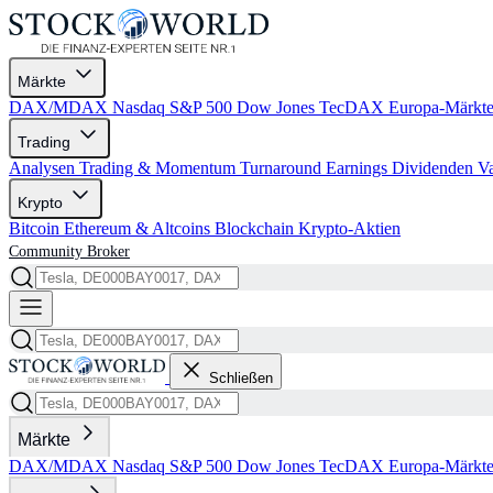
Märkte
DAX/MDAX
Nasdaq
S&P 500
Dow Jones
TecDAX
Europa-Märkt
Trading
Analysen
Trading & Momentum
Turnaround
Earnings
Dividenden
V
Krypto
Bitcoin
Ethereum & Altcoins
Blockchain
Krypto-Aktien
Community
Broker
Schließen
Märkte
DAX/MDAX
Nasdaq
S&P 500
Dow Jones
TecDAX
Europa-Märkt