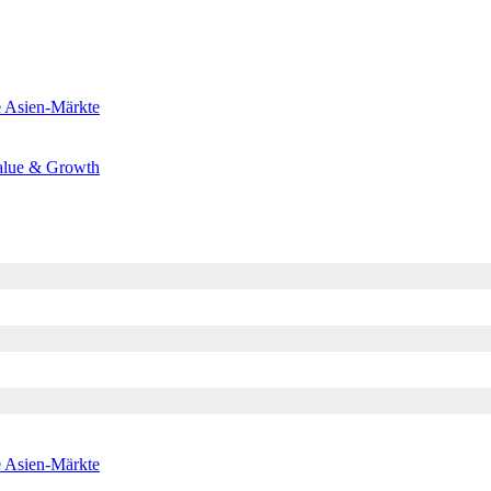
e
Asien-Märkte
alue & Growth
e
Asien-Märkte