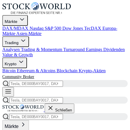
Märkte
DAX/MDAX
Nasdaq
S&P 500
Dow Jones
TecDAX
Europa-
Märkte
Asien-Märkte
Trading
Analysen
Trading & Momentum
Turnaround
Earnings
Dividenden
Value & Growth
Krypto
Bitcoin
Ethereum & Altcoins
Blockchain
Krypto-Aktien
Community
Broker
Schließen
Märkte