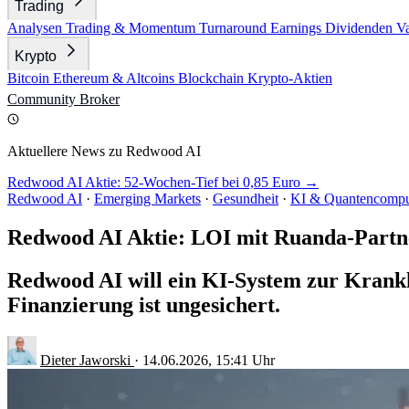
Trading
Analysen
Trading & Momentum
Turnaround
Earnings
Dividenden
V
Krypto
Bitcoin
Ethereum & Altcoins
Blockchain
Krypto-Aktien
Community
Broker
Aktuellere News zu Redwood AI
Redwood AI Aktie: 52-Wochen-Tief bei 0,85 Euro →
Redwood AI
·
Emerging Markets
·
Gesundheit
·
KI & Quantencompu
Redwood AI Aktie: LOI mit Ruanda-Partn
Redwood AI will ein KI-System zur Krankh
Finanzierung ist ungesichert.
Dieter Jaworski
·
14.06.2026, 15:41 Uhr