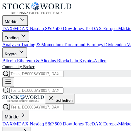
Märkte
DAX/MDAX
Nasdaq
S&P 500
Dow Jones
TecDAX
Europa-Märkt
Trading
Analysen
Trading & Momentum
Turnaround
Earnings
Dividenden
V
Krypto
Bitcoin
Ethereum & Altcoins
Blockchain
Krypto-Aktien
Community
Broker
Schließen
Märkte
DAX/MDAX
Nasdaq
S&P 500
Dow Jones
TecDAX
Europa-Märkt