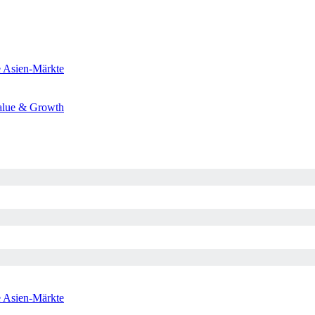
e
Asien-Märkte
alue & Growth
e
Asien-Märkte