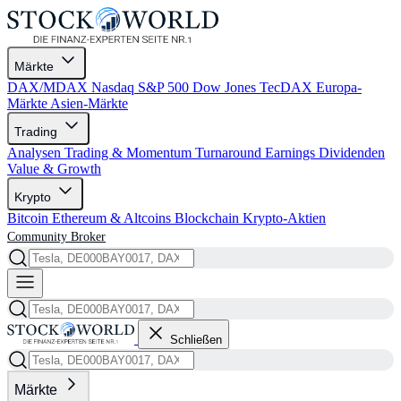
Märkte
DAX/MDAX
Nasdaq
S&P 500
Dow Jones
TecDAX
Europa-
Märkte
Asien-Märkte
Trading
Analysen
Trading & Momentum
Turnaround
Earnings
Dividenden
Value & Growth
Krypto
Bitcoin
Ethereum & Altcoins
Blockchain
Krypto-Aktien
Community
Broker
Schließen
Märkte