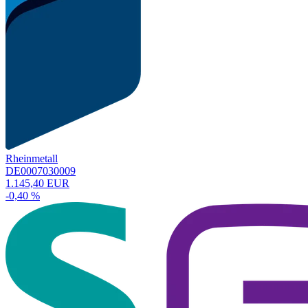
Rheinmetall
DE0007030009
1.145,40 EUR
-0,40 %