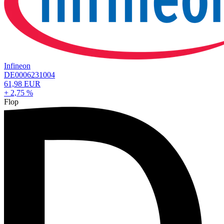
Infineon
DE0006231004
61,98 EUR
+ 2,75 %
Flop