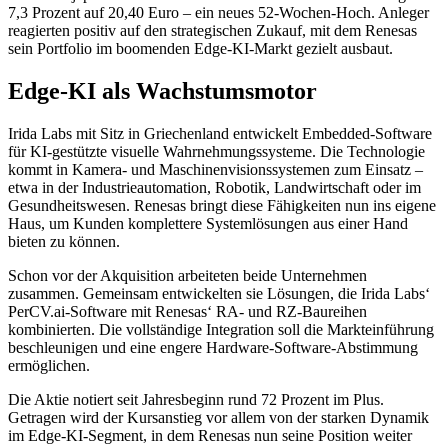
7,3 Prozent auf 20,40 Euro – ein neues 52-Wochen-Hoch. Anleger
reagierten positiv auf den strategischen Zukauf, mit dem Renesas
sein Portfolio im boomenden Edge-KI-Markt gezielt ausbaut.
Edge-KI als Wachstumsmotor
Irida Labs mit Sitz in Griechenland entwickelt Embedded-Software
für KI-gestützte visuelle Wahrnehmungssysteme. Die Technologie
kommt in Kamera- und Maschinenvisionssystemen zum Einsatz –
etwa in der Industrieautomation, Robotik, Landwirtschaft oder im
Gesundheitswesen. Renesas bringt diese Fähigkeiten nun ins eigene
Haus, um Kunden komplettere Systemlösungen aus einer Hand
bieten zu können.
Schon vor der Akquisition arbeiteten beide Unternehmen
zusammen. Gemeinsam entwickelten sie Lösungen, die Irida Labs‘
PerCV.ai-Software mit Renesas‘ RA- und RZ-Baureihen
kombinierten. Die vollständige Integration soll die Markteinführung
beschleunigen und eine engere Hardware-Software-Abstimmung
ermöglichen.
Die Aktie notiert seit Jahresbeginn rund 72 Prozent im Plus.
Getragen wird der Kursanstieg vor allem von der starken Dynamik
im Edge-KI-Segment, in dem Renesas nun seine Position weiter