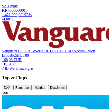
SK Hynix
KR7000660001
1.422.000,00 KRW
-4,88 %
Vanguard FTSE All-World UCITS ETF USD Accumulation
IE00BK5BQT80
168,08 EUR
+0,14 %
Alle Werte anzeigen
Top & Flops
DAX
Eurostoxx
Nasdaq
DowJones
Top