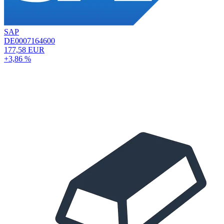
SAP
DE0007164600
177,58 EUR
+3,86 %