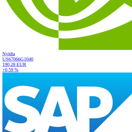
Nvidia
US67066G1040
190,28 EUR
+0,59 %