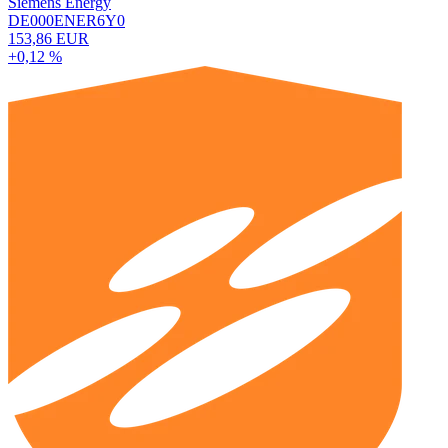
Siemens Energy
DE000ENER6Y0
153,86 EUR
+0,12 %