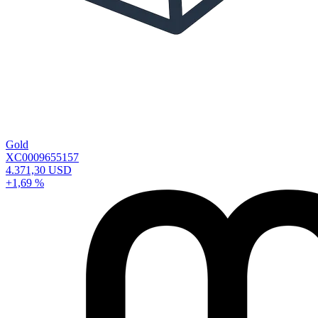
Gold
XC0009655157
4.371,30 USD
+1,69 %