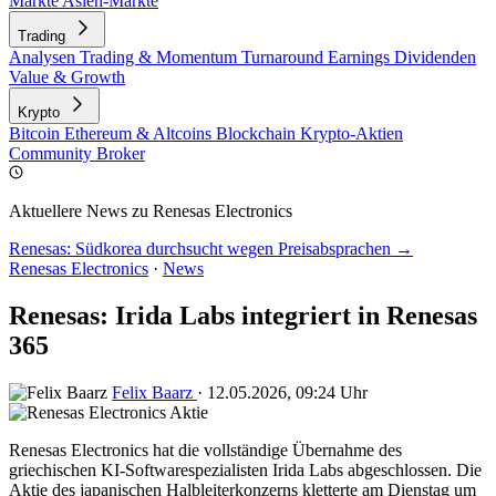
Märkte
Asien-Märkte
Trading
Analysen
Trading & Momentum
Turnaround
Earnings
Dividenden
Value & Growth
Krypto
Bitcoin
Ethereum & Altcoins
Blockchain
Krypto-Aktien
Community
Broker
Aktuellere News zu Renesas Electronics
Renesas: Südkorea durchsucht wegen Preisabsprachen →
Renesas Electronics
·
News
Renesas: Irida Labs integriert in Renesas
365
Felix Baarz
·
12.05.2026, 09:24 Uhr
Renesas Electronics hat die vollständige Übernahme des
griechischen KI-Softwarespezialisten Irida Labs abgeschlossen. Die
Aktie des japanischen Halbleiterkonzerns kletterte am Dienstag um