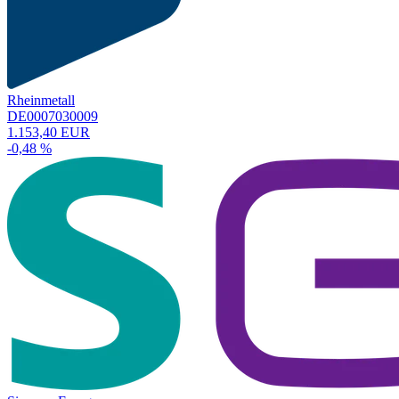
Rheinmetall
DE0007030009
1.153,40 EUR
-0,48 %