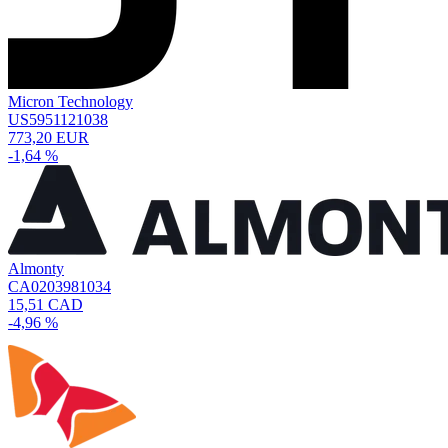
Micron Technology
US5951121038
773,20 EUR
-1,64 %
Almonty
CA0203981034
15,51 CAD
-4,96 %