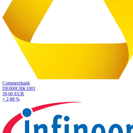
Commerzbank
DE000CBK1001
39,60 EUR
+ 2,88 %