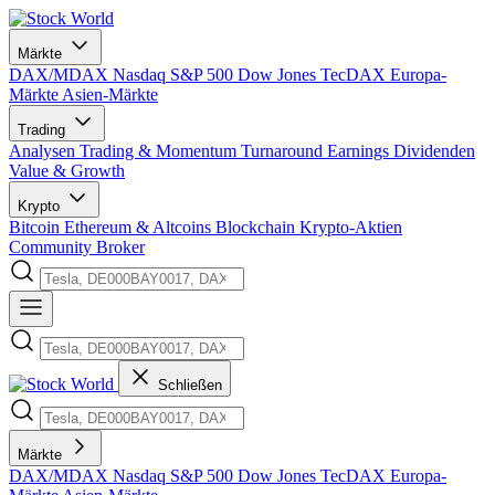
Märkte
DAX/MDAX
Nasdaq
S&P 500
Dow Jones
TecDAX
Europa-
Märkte
Asien-Märkte
Trading
Analysen
Trading & Momentum
Turnaround
Earnings
Dividenden
Value & Growth
Krypto
Bitcoin
Ethereum & Altcoins
Blockchain
Krypto-Aktien
Community
Broker
Schließen
Märkte
DAX/MDAX
Nasdaq
S&P 500
Dow Jones
TecDAX
Europa-