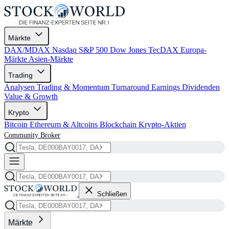
Märkte
DAX/MDAX
Nasdaq
S&P 500
Dow Jones
TecDAX
Europa-
Märkte
Asien-Märkte
Trading
Analysen
Trading & Momentum
Turnaround
Earnings
Dividenden
Value & Growth
Krypto
Bitcoin
Ethereum & Altcoins
Blockchain
Krypto-Aktien
Community
Broker
Schließen
Märkte