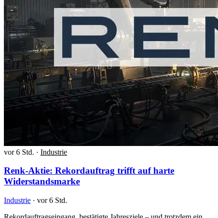
vor 6 Std.
·
Industrie
Renk-Aktie: Rekordauftrag trifft auf harte
Widerstandsmarke
Industrie
·
vor 6 Std.
Rekordauftragseingang, bestätigte Jahresziele – und trotzdem ein