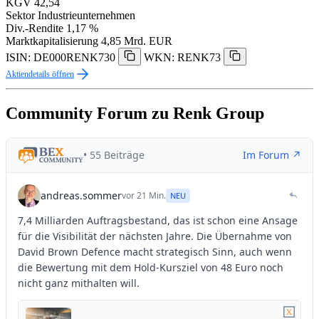
KGV
42,54
Sektor
Industrieunternehmen
Div.-Rendite
1,17 %
Marktkapitalisierung
4,85 Mrd. EUR
ISIN: DE000RENK730
WKN: RENK73
Aktiendetails öffnen
Community Forum zu Renk Group