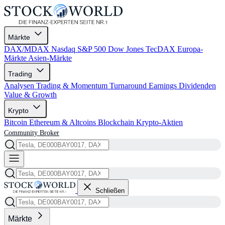
Märkte
DAX/MDAX
Nasdaq
S&P 500
Dow Jones
TecDAX
Europa-
Märkte
Asien-Märkte
Trading
Analysen
Trading & Momentum
Turnaround
Earnings
Dividenden
Value & Growth
Krypto
Bitcoin
Ethereum & Altcoins
Blockchain
Krypto-Aktien
Community
Broker
Schließen
Märkte