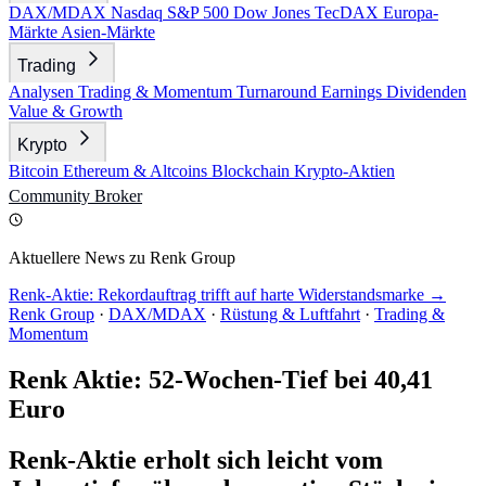
DAX/MDAX
Nasdaq
S&P 500
Dow Jones
TecDAX
Europa-
Märkte
Asien-Märkte
Trading
Analysen
Trading & Momentum
Turnaround
Earnings
Dividenden
Value & Growth
Krypto
Bitcoin
Ethereum & Altcoins
Blockchain
Krypto-Aktien
Community
Broker
Aktuellere News zu Renk Group
Renk-Aktie: Rekordauftrag trifft auf harte Widerstandsmarke →
Renk Group
·
DAX/MDAX
·
Rüstung & Luftfahrt
·
Trading &
Momentum
Renk Aktie: 52-Wochen-Tief bei 40,41
Euro
Renk-Aktie erholt sich leicht vom