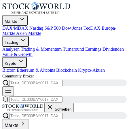
Märkte
DAX/MDAX
Nasdaq
S&P 500
Dow Jones
TecDAX
Europa-
Märkte
Asien-Märkte
Trading
Analysen
Trading & Momentum
Turnaround
Earnings
Dividenden
Value & Growth
Krypto
Bitcoin
Ethereum & Altcoins
Blockchain
Krypto-Aktien
Community
Broker
Schließen
Märkte