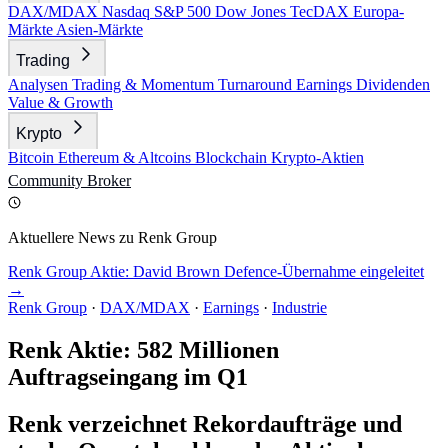
DAX/MDAX
Nasdaq
S&P 500
Dow Jones
TecDAX
Europa-
Märkte
Asien-Märkte
Trading
Analysen
Trading & Momentum
Turnaround
Earnings
Dividenden
Value & Growth
Krypto
Bitcoin
Ethereum & Altcoins
Blockchain
Krypto-Aktien
Community
Broker
Aktuellere News zu Renk Group
Renk Group Aktie: David Brown Defence-Übernahme eingeleitet
→
Renk Group
·
DAX/MDAX
·
Earnings
·
Industrie
Renk Aktie: 582 Millionen
Auftragseingang im Q1
Renk verzeichnet Rekordaufträge und