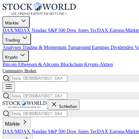
Märkte
DAX/MDAX
Nasdaq
S&P 500
Dow Jones
TecDAX
Europa-Märkt
Trading
Analysen
Trading & Momentum
Turnaround
Earnings
Dividenden
V
Krypto
Bitcoin
Ethereum & Altcoins
Blockchain
Krypto-Aktien
Community
Broker
Schließen
Märkte
DAX/MDAX
Nasdaq
S&P 500
Dow Jones
TecDAX
Europa-Märkt