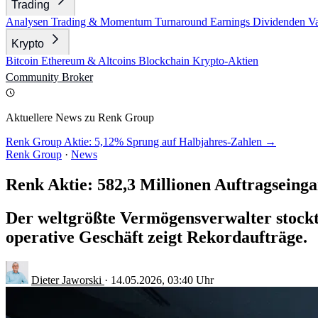
Trading
Analysen
Trading & Momentum
Turnaround
Earnings
Dividenden
V
Krypto
Bitcoin
Ethereum & Altcoins
Blockchain
Krypto-Aktien
Community
Broker
Aktuellere News zu Renk Group
Renk Group Aktie: 5,12% Sprung auf Halbjahres-Zahlen →
Renk Group
·
News
Renk Aktie: 582,3 Millionen Auftragseing
Der weltgrößte Vermögensverwalter stockt
operative Geschäft zeigt Rekordaufträge.
Dieter Jaworski
·
14.05.2026, 03:40 Uhr