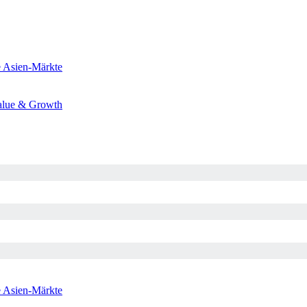
e
Asien-Märkte
alue & Growth
e
Asien-Märkte