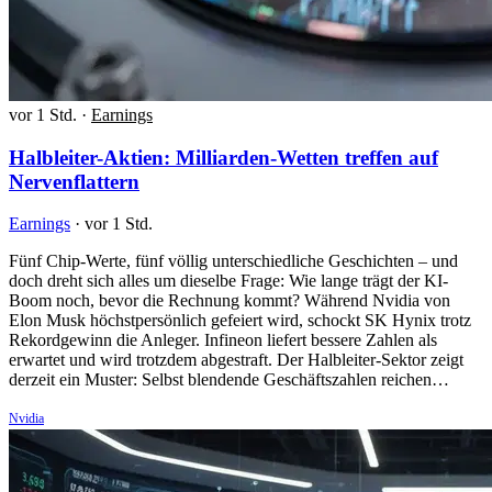
vor 1 Std.
·
Earnings
Halbleiter-Aktien: Milliarden-Wetten treffen auf
Nervenflattern
Earnings
·
vor 1 Std.
Fünf Chip-Werte, fünf völlig unterschiedliche Geschichten – und
doch dreht sich alles um dieselbe Frage: Wie lange trägt der KI-
Boom noch, bevor die Rechnung kommt? Während Nvidia von
Elon Musk höchstpersönlich gefeiert wird, schockt SK Hynix trotz
Rekordgewinn die Anleger. Infineon liefert bessere Zahlen als
erwartet und wird trotzdem abgestraft. Der Halbleiter-Sektor zeigt
derzeit ein Muster: Selbst blendende Geschäftszahlen reichen…
Nvidia