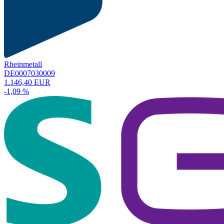
Rheinmetall
DE0007030009
1.146,40 EUR
-1,09 %