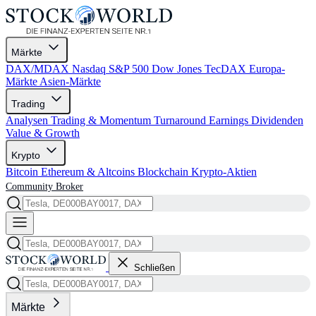
Märkte
DAX/MDAX
Nasdaq
S&P 500
Dow Jones
TecDAX
Europa-
Märkte
Asien-Märkte
Trading
Analysen
Trading & Momentum
Turnaround
Earnings
Dividenden
Value & Growth
Krypto
Bitcoin
Ethereum & Altcoins
Blockchain
Krypto-Aktien
Community
Broker
Schließen
Märkte