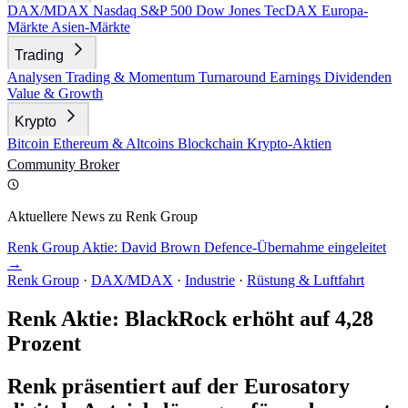
DAX/MDAX
Nasdaq
S&P 500
Dow Jones
TecDAX
Europa-
Märkte
Asien-Märkte
Trading
Analysen
Trading & Momentum
Turnaround
Earnings
Dividenden
Value & Growth
Krypto
Bitcoin
Ethereum & Altcoins
Blockchain
Krypto-Aktien
Community
Broker
Aktuellere News zu Renk Group
Renk Group Aktie: David Brown Defence-Übernahme eingeleitet
→
Renk Group
·
DAX/MDAX
·
Industrie
·
Rüstung & Luftfahrt
Renk Aktie: BlackRock erhöht auf 4,28
Prozent
Renk präsentiert auf der Eurosatory