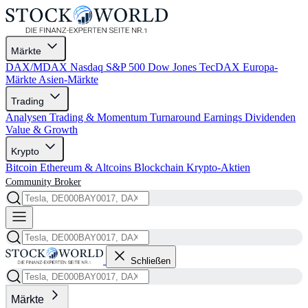
Märkte
DAX/MDAX
Nasdaq
S&P 500
Dow Jones
TecDAX
Europa-
Märkte
Asien-Märkte
Trading
Analysen
Trading & Momentum
Turnaround
Earnings
Dividenden
Value & Growth
Krypto
Bitcoin
Ethereum & Altcoins
Blockchain
Krypto-Aktien
Community
Broker
Schließen
Märkte