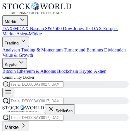
Märkte
DAX/MDAX
Nasdaq
S&P 500
Dow Jones
TecDAX
Europa-
Märkte
Asien-Märkte
Trading
Analysen
Trading & Momentum
Turnaround
Earnings
Dividenden
Value & Growth
Krypto
Bitcoin
Ethereum & Altcoins
Blockchain
Krypto-Aktien
Community
Broker
Schließen
Märkte