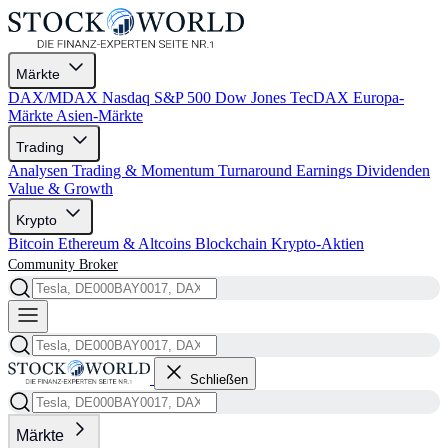
Märkte
DAX/MDAX
Nasdaq
S&P 500
Dow Jones
TecDAX
Europa-
Märkte
Asien-Märkte
Trading
Analysen
Trading & Momentum
Turnaround
Earnings
Dividenden
Value & Growth
Krypto
Bitcoin
Ethereum & Altcoins
Blockchain
Krypto-Aktien
Community
Broker
Schließen
Märkte