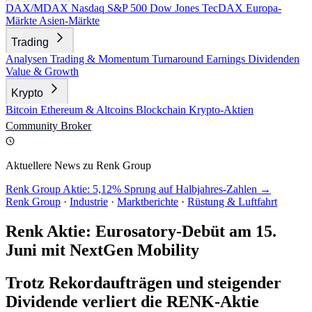
DAX/MDAX
Nasdaq
S&P 500
Dow Jones
TecDAX
Europa-
Märkte
Asien-Märkte
Trading
Analysen
Trading & Momentum
Turnaround
Earnings
Dividenden
Value & Growth
Krypto
Bitcoin
Ethereum & Altcoins
Blockchain
Krypto-Aktien
Community
Broker
Aktuellere News zu Renk Group
Renk Group Aktie: 5,12% Sprung auf Halbjahres-Zahlen →
Renk Group
·
Industrie
·
Marktberichte
·
Rüstung & Luftfahrt
Renk Aktie: Eurosatory-Debüt am 15.
Juni mit NextGen Mobility
Trotz Rekordaufträgen und steigender
Dividende verliert die RENK-Aktie