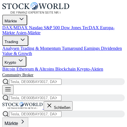
Märkte
DAX/MDAX
Nasdaq
S&P 500
Dow Jones
TecDAX
Europa-
Märkte
Asien-Märkte
Trading
Analysen
Trading & Momentum
Turnaround
Earnings
Dividenden
Value & Growth
Krypto
Bitcoin
Ethereum & Altcoins
Blockchain
Krypto-Aktien
Community
Broker
Schließen
Märkte