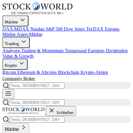
Märkte
DAX/MDAX
Nasdaq
S&P 500
Dow Jones
TecDAX
Europa-
Märkte
Asien-Märkte
Trading
Analysen
Trading & Momentum
Turnaround
Earnings
Dividenden
Value & Growth
Krypto
Bitcoin
Ethereum & Altcoins
Blockchain
Krypto-Aktien
Community
Broker
Schließen
Märkte