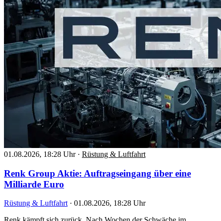
01.08.2026, 18:28 Uhr
·
Rüstung & Luftfahrt
Renk Group Aktie: Auftragseingang über eine
Milliarde Euro
Rüstung & Luftfahrt
·
01.08.2026, 18:28 Uhr
Renk kämpft sich zurück. Nach Wochen der Schwäche im