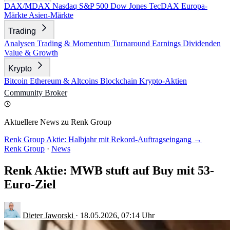
DAX/MDAX
Nasdaq
S&P 500
Dow Jones
TecDAX
Europa-
Märkte
Asien-Märkte
Trading
Analysen
Trading & Momentum
Turnaround
Earnings
Dividenden
Value & Growth
Krypto
Bitcoin
Ethereum & Altcoins
Blockchain
Krypto-Aktien
Community
Broker
Aktuellere News zu Renk Group
Renk Group Aktie: Halbjahr mit Rekord-Auftragseingang →
Renk Group
·
News
Renk Aktie: MWB stuft auf Buy mit 53-
Euro-Ziel
Dieter Jaworski
·
18.05.2026, 07:14 Uhr