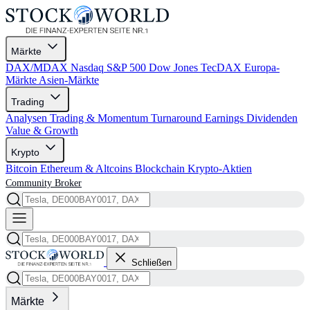
Märkte
DAX/MDAX
Nasdaq
S&P 500
Dow Jones
TecDAX
Europa-
Märkte
Asien-Märkte
Trading
Analysen
Trading & Momentum
Turnaround
Earnings
Dividenden
Value & Growth
Krypto
Bitcoin
Ethereum & Altcoins
Blockchain
Krypto-Aktien
Community
Broker
Schließen
Märkte