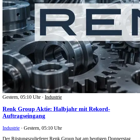
Gestern, 05:10 Uhr
·
Industrie
Renk Group Aktie: Halbjahr mit Rekord-
Auftragseingang
Industrie
·
Gestern, 05:10 Uhr
Der Rüstungszulieferer Renk Group hat am heutigen Donnerstag