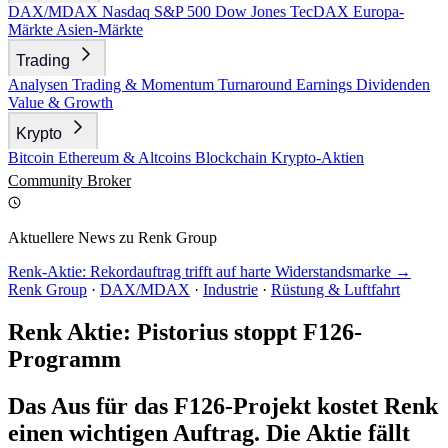
DAX/MDAX
Nasdaq
S&P 500
Dow Jones
TecDAX
Europa-
Märkte
Asien-Märkte
Trading
Analysen
Trading & Momentum
Turnaround
Earnings
Dividenden
Value & Growth
Krypto
Bitcoin
Ethereum & Altcoins
Blockchain
Krypto-Aktien
Community
Broker
Aktuellere News zu Renk Group
Renk-Aktie: Rekordauftrag trifft auf harte Widerstandsmarke →
Renk Group
·
DAX/MDAX
·
Industrie
·
Rüstung & Luftfahrt
Renk Aktie: Pistorius stoppt F126-
Programm
Das Aus für das F126-Projekt kostet Renk
einen wichtigen Auftrag. Die Aktie fällt