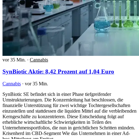
vor 35 Min.
·
Cannabis
SynBiotic Aktie: 8,42 Prozent auf 1,04 Euro
Cannabis
·
vor 35 Min.
SynBiotic SE befindet sich in einer Phase tiefgreifender
Umstrukturierungen. Die Konzernleitung hat beschlossen, die
finanzielle Unterstützung für zwei wichtige Tochtergesellschaften
einzustellen und stattdessen die liquiden Mittel auf die verbleibenden
Kerngeschäfte zu konzentrieren. Diese Entscheidung folgt auf
erhebliche wirtschaftliche Schwierigkeiten in Teilen des
Unternehmensportfolios, die nun in gerichtlichen Schritten münden.
Krisenherd im CBD-Segment Wie das Unternehmen in einer Ad-
hoc-Mitteilung am Freitag…