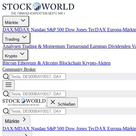
Märkte
DAX/MDAX
Nasdaq
S&P 500
Dow Jones
TecDAX
Europa-Märkt
Trading
Analysen
Trading & Momentum
Turnaround
Earnings
Dividenden
V
Krypto
Bitcoin
Ethereum & Altcoins
Blockchain
Krypto-Aktien
Community
Broker
Schließen
Märkte
DAX/MDAX
Nasdaq
S&P 500
Dow Jones
TecDAX
Europa-Märkt