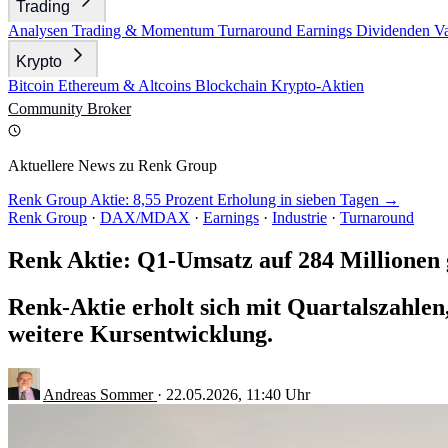
Trading
Analysen
Trading & Momentum
Turnaround
Earnings
Dividenden
V
Krypto
Bitcoin
Ethereum & Altcoins
Blockchain
Krypto-Aktien
Community
Broker
Aktuellere News zu Renk Group
Renk Group Aktie: 8,55 Prozent Erholung in sieben Tagen →
Renk Group
·
DAX/MDAX
·
Earnings
·
Industrie
·
Turnaround
Renk Aktie: Q1-Umsatz auf 284 Millionen 
Renk-Aktie erholt sich mit Quartalszahlen
weitere Kursentwicklung.
Andreas Sommer
·
22.05.2026, 11:40 Uhr