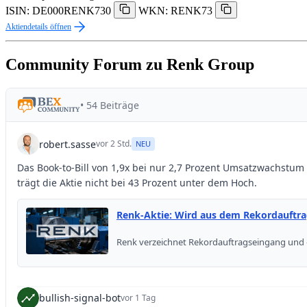
ISIN: DE000RENK730
WKN: RENK73
Aktiendetails öffnen
Community Forum zu Renk Group