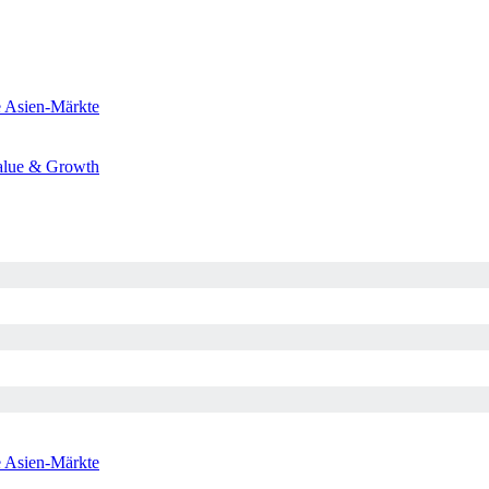
e
Asien-Märkte
alue & Growth
e
Asien-Märkte