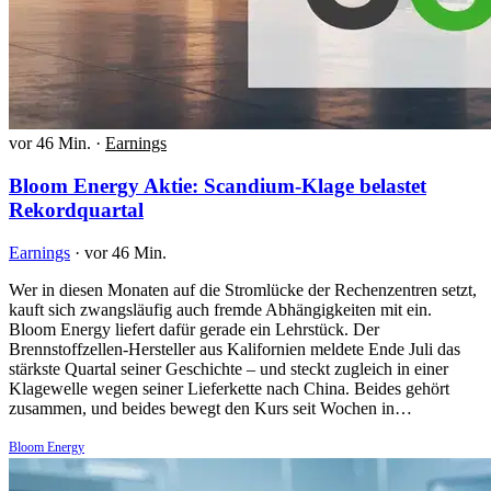
vor 46 Min.
·
Earnings
Bloom Energy Aktie: Scandium-Klage belastet
Rekordquartal
Earnings
·
vor 46 Min.
Wer in diesen Monaten auf die Stromlücke der Rechenzentren setzt,
kauft sich zwangsläufig auch fremde Abhängigkeiten mit ein.
Bloom Energy liefert dafür gerade ein Lehrstück. Der
Brennstoffzellen-Hersteller aus Kalifornien meldete Ende Juli das
stärkste Quartal seiner Geschichte – und steckt zugleich in einer
Klagewelle wegen seiner Lieferkette nach China. Beides gehört
zusammen, und beides bewegt den Kurs seit Wochen in…
Bloom Energy