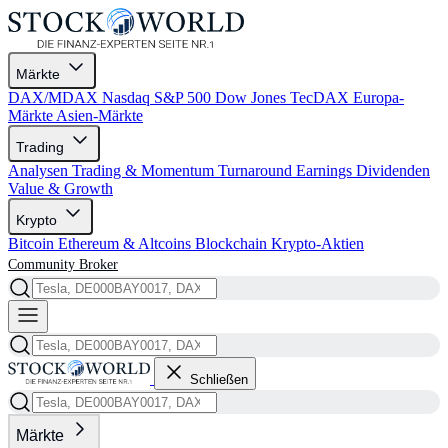
Märkte
DAX/MDAX
Nasdaq
S&P 500
Dow Jones
TecDAX
Europa-
Märkte
Asien-Märkte
Trading
Analysen
Trading & Momentum
Turnaround
Earnings
Dividenden
Value & Growth
Krypto
Bitcoin
Ethereum & Altcoins
Blockchain
Krypto-Aktien
Community
Broker
Schließen
Märkte