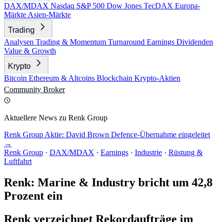
DAX/MDAX
Nasdaq
S&P 500
Dow Jones
TecDAX
Europa-
Märkte
Asien-Märkte
Trading
Analysen
Trading & Momentum
Turnaround
Earnings
Dividenden
Value & Growth
Krypto
Bitcoin
Ethereum & Altcoins
Blockchain
Krypto-Aktien
Community
Broker
Aktuellere News zu Renk Group
Renk Group Aktie: David Brown Defence-Übernahme eingeleitet
→
Renk Group
·
DAX/MDAX
·
Earnings
·
Industrie
·
Rüstung &
Luftfahrt
Renk: Marine & Industry bricht um 42,8
Prozent ein
Renk verzeichnet Rekordaufträge im