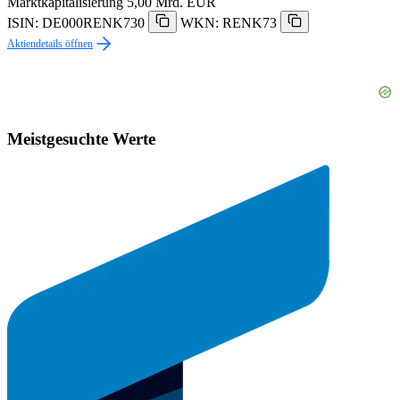
Marktkapitalisierung
5,00 Mrd. EUR
ISIN: DE000RENK730
WKN: RENK73
Aktiendetails öffnen
Meistgesuchte Werte