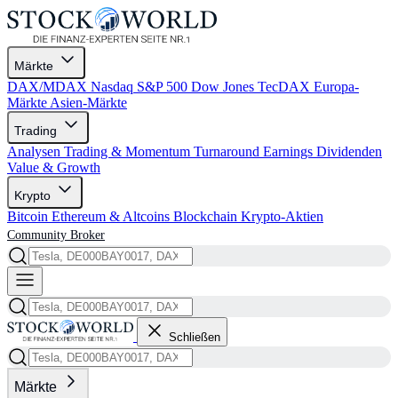
Märkte
DAX/MDAX
Nasdaq
S&P 500
Dow Jones
TecDAX
Europa-
Märkte
Asien-Märkte
Trading
Analysen
Trading & Momentum
Turnaround
Earnings
Dividenden
Value & Growth
Krypto
Bitcoin
Ethereum & Altcoins
Blockchain
Krypto-Aktien
Community
Broker
Schließen
Märkte