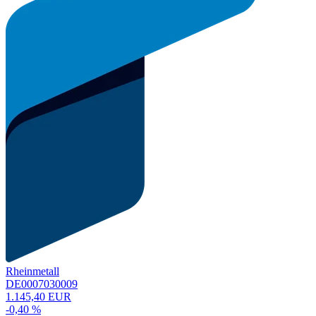
Rheinmetall
DE0007030009
1.145,40 EUR
-0,40 %