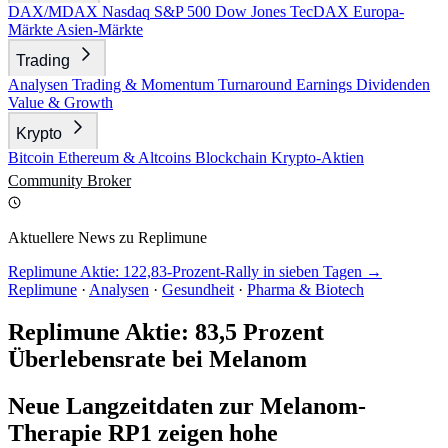
DAX/MDAX
Nasdaq
S&P 500
Dow Jones
TecDAX
Europa-
Märkte
Asien-Märkte
Trading
Analysen
Trading & Momentum
Turnaround
Earnings
Dividenden
Value & Growth
Krypto
Bitcoin
Ethereum & Altcoins
Blockchain
Krypto-Aktien
Community
Broker
Aktuellere News zu Replimune
Replimune Aktie: 122,83-Prozent-Rally in sieben Tagen →
Replimune
·
Analysen
·
Gesundheit
·
Pharma & Biotech
Replimune Aktie: 83,5 Prozent
Überlebensrate bei Melanom
Neue Langzeitdaten zur Melanom-
Therapie RP1 zeigen hohe