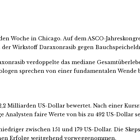
nden Woche in Chicago. Auf dem ASCO-Jahreskongre
t der Wirkstoff Daraxonrasib gegen Bauchspeicheld
axonrasib verdoppelte das mediane Gesamtüberleben
kologen sprechen von einer fundamentalen Wende be
2 Milliarden US-Dollar bewertet. Nach einer Kursra
Analysten faire Werte von bis zu 492 US-Dollar seh
h niedriger zwischen 151 und 179 US-Dollar. Die Skep
schen Erfolge weitgehend vorweggenommen.