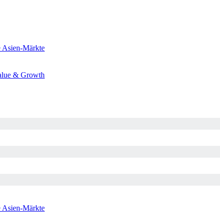
e
Asien-Märkte
alue & Growth
e
Asien-Märkte