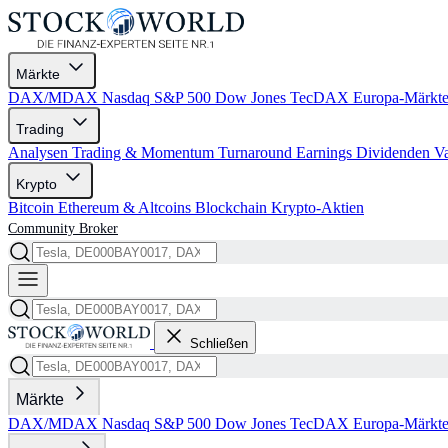
Märkte
DAX/MDAX
Nasdaq
S&P 500
Dow Jones
TecDAX
Europa-Märkt
Trading
Analysen
Trading & Momentum
Turnaround
Earnings
Dividenden
V
Krypto
Bitcoin
Ethereum & Altcoins
Blockchain
Krypto-Aktien
Community
Broker
Schließen
Märkte
DAX/MDAX
Nasdaq
S&P 500
Dow Jones
TecDAX
Europa-Märkt