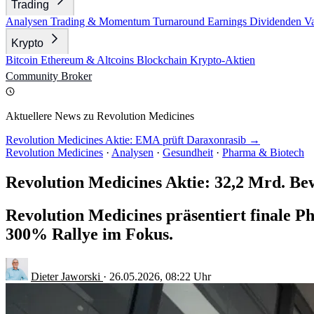
Trading
Analysen
Trading & Momentum
Turnaround
Earnings
Dividenden
V
Krypto
Bitcoin
Ethereum & Altcoins
Blockchain
Krypto-Aktien
Community
Broker
Aktuellere News zu Revolution Medicines
Revolution Medicines Aktie: EMA prüft Daraxonrasib →
Revolution Medicines
·
Analysen
·
Gesundheit
·
Pharma & Biotech
Revolution Medicines Aktie: 32,2 Mrd. Be
Revolution Medicines präsentiert finale P
300% Rallye im Fokus.
Dieter Jaworski
·
26.05.2026, 08:22 Uhr