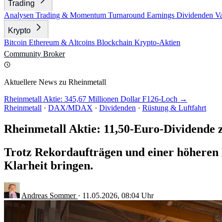
Trading
Analysen
Trading & Momentum
Turnaround
Earnings
Dividenden
V
Krypto
Bitcoin
Ethereum & Altcoins
Blockchain
Krypto-Aktien
Community
Broker
Aktuellere News zu Rheinmetall
Rheinmetall Aktie: 345,67 Millionen Dollar F126-Loch →
Rheinmetall
·
DAX/MDAX
·
Dividenden
·
Rüstung & Luftfahrt
Rheinmetall Aktie: 11,50-Euro-Dividende
Trotz Rekordaufträgen und einer höheren D
Klarheit bringen.
Andreas Sommer
·
11.05.2026, 08:04 Uhr