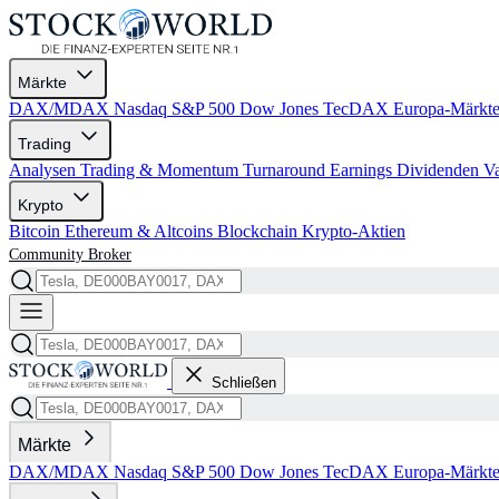
Märkte
DAX/MDAX
Nasdaq
S&P 500
Dow Jones
TecDAX
Europa-Märkt
Trading
Analysen
Trading & Momentum
Turnaround
Earnings
Dividenden
V
Krypto
Bitcoin
Ethereum & Altcoins
Blockchain
Krypto-Aktien
Community
Broker
Schließen
Märkte
DAX/MDAX
Nasdaq
S&P 500
Dow Jones
TecDAX
Europa-Märkt