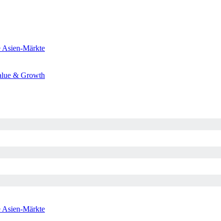
e
Asien-Märkte
alue & Growth
e
Asien-Märkte