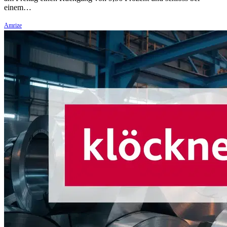
einem…
Amrize