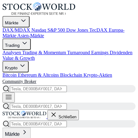
Märkte
DAX/MDAX
Nasdaq
S&P 500
Dow Jones
TecDAX
Europa-
Märkte
Asien-Märkte
Trading
Analysen
Trading & Momentum
Turnaround
Earnings
Dividenden
Value & Growth
Krypto
Bitcoin
Ethereum & Altcoins
Blockchain
Krypto-Aktien
Community
Broker
Schließen
Märkte