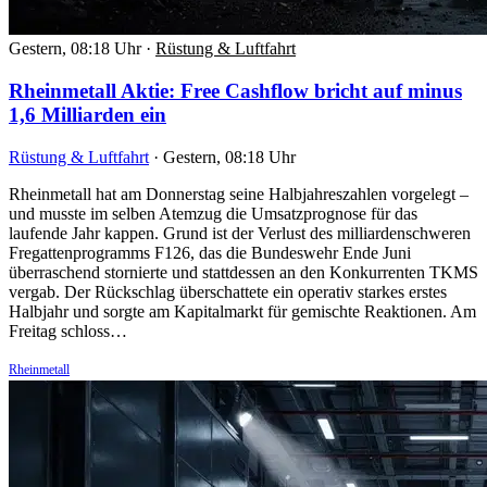
Gestern, 08:18 Uhr
·
Rüstung & Luftfahrt
Rheinmetall Aktie: Free Cashflow bricht auf minus
1,6 Milliarden ein
Rüstung & Luftfahrt
·
Gestern, 08:18 Uhr
Rheinmetall hat am Donnerstag seine Halbjahreszahlen vorgelegt –
und musste im selben Atemzug die Umsatzprognose für das
laufende Jahr kappen. Grund ist der Verlust des milliardenschweren
Fregattenprogramms F126, das die Bundeswehr Ende Juni
überraschend stornierte und stattdessen an den Konkurrenten TKMS
vergab. Der Rückschlag überschattete ein operativ starkes erstes
Halbjahr und sorgte am Kapitalmarkt für gemischte Reaktionen. Am
Freitag schloss…
Rheinmetall