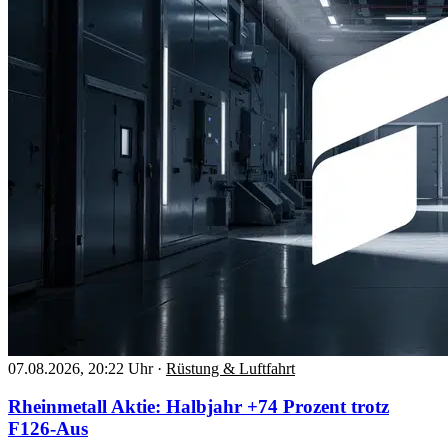
07.08.2026, 20:22 Uhr
·
Rüstung & Luftfahrt
Rheinmetall Aktie: Halbjahr +74 Prozent trotz
F126-Aus