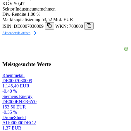
KGV
50,47
Sektor
Industrieunternehmen
Div.-Rendite
1,00 %
Marktkapitalisierung
53,52 Mrd. EUR
ISIN: DE0007030009
WKN: 703000
Aktiendetails öffnen
Meistgesuchte Werte
Rheinmetall
DE0007030009
1.145,40 EUR
-0,40 %
Siemens Energy
DE000ENER6Y0
153,50 EUR
-0,35 %
DroneShield
AU000000DRO2
1,37 EUR