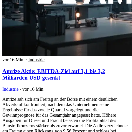
vor 16 Min.
·
Industrie
Amrize Aktie: EBITDA-Ziel auf 3,1 bis 3,2
Milliarden USD gesenkt
Industrie
·
vor 16 Min.
Amrize sah sich am Freitag an der Börse mit einem deutlichen
Abverkauf konfrontiert, nachdem das Unternehmen seine
Ergebnisse für das zweite Quartal vorgelegt und die
Gewinnprognose für das Gesamtjahr angepasst hatte. Höhere
Ausgaben für Diesel und Fracht belasten die Profitabilität des
Baustoffkonzerns stärker als zuvor erwartet. Die Aktie verzeichnete
am Freitag einen Rückgang von 9,56 Prozent und schloss bei