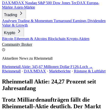
DAX/MDAX
Nasdaq
S&P 500
Dow Jones
TecDAX
Europa-
Märkte
Asien-Märkte
Trading
Analysen
Trading & Momentum
Turnaround
Earnings
Dividenden
Value & Growth
Krypto
Bitcoin
Ethereum & Altcoins
Blockchain
Krypto-Aktien
Community
Broker
Aktuellere News zu Rheinmetall
Rheinmetall Aktie: 345,67 Millionen Dollar F126-Loch →
Rheinmetall
·
DAX/MDAX
·
Marktberichte
·
Rüstung & Luftfahrt
Rheinmetall Aktie: 24,27 Prozent seit
Jahresanfang
Trotz Milliardenaufträgen fällt die
Rheinmetall-Aktie deutlich. Der Markt