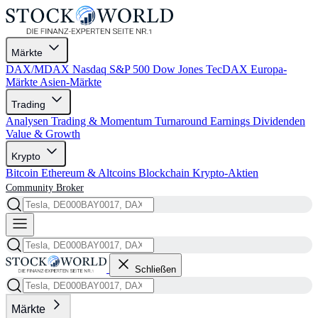
Märkte
DAX/MDAX
Nasdaq
S&P 500
Dow Jones
TecDAX
Europa-
Märkte
Asien-Märkte
Trading
Analysen
Trading & Momentum
Turnaround
Earnings
Dividenden
Value & Growth
Krypto
Bitcoin
Ethereum & Altcoins
Blockchain
Krypto-Aktien
Community
Broker
Schließen
Märkte