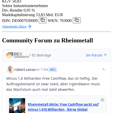
KGV
50,83
Sektor
Industrieunternehmen
Div.-Rendite
0,95 %
Marktkapitalisierung
53,83 Mrd. EUR
ISIN: DE0007030009
WKN: 703000
Aktiendetails öffnen
Community Forum zu Rheinmetall