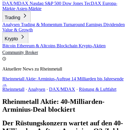
DAX/MDAX
Nasdaq
S&P 500
Dow Jones
TecDAX
Europa-
Märkte
Asien-Märkte
Trading
Analysen
Trading & Momentum
Turnaround
Earnings
Dividenden
Value & Growth
Krypto
Bitcoin
Ethereum & Altcoins
Blockchain
Krypto-Aktien
Community
Broker
Aktuellere News zu Rheinmetall
Rheinmetall Aktie: Arminius-Auftrag 14 Milliarden bis Jahresende
→
Rheinmetall
·
Analysen
·
DAX/MDAX
·
Rüstung & Luftfahrt
Rheinmetall Aktie: 40-Milliarden-
Arminius-Deal blockiert
Der Rüstungskonzern wartet auf den 40-