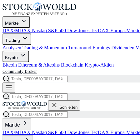
Märkte
DAX/MDAX
Nasdaq
S&P 500
Dow Jones
TecDAX
Europa-Märkt
Trading
Analysen
Trading & Momentum
Turnaround
Earnings
Dividenden
V
Krypto
Bitcoin
Ethereum & Altcoins
Blockchain
Krypto-Aktien
Community
Broker
Schließen
Märkte
DAX/MDAX
Nasdaq
S&P 500
Dow Jones
TecDAX
Europa-Märkt