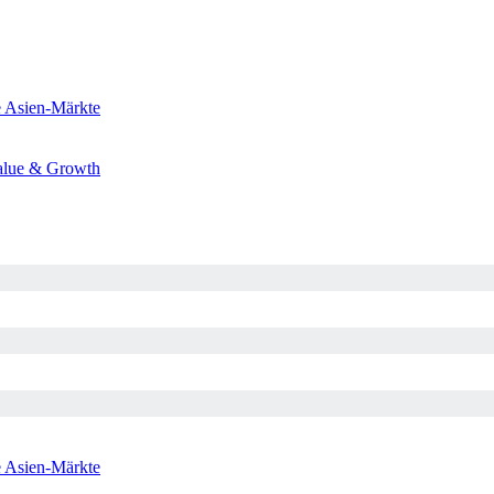
e
Asien-Märkte
alue & Growth
e
Asien-Märkte