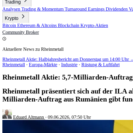
Trading
Analysen
Trading & Momentum
Turnaround
Earnings
Dividenden
V
Krypto
Bitcoin
Ethereum & Altcoins
Blockchain
Krypto-Aktien
Community
Broker
Aktuellere News zu Rheinmetall
Rheinmetall Aktie: Halbjahresbericht am Donnerstag um 14:00 Uhr 
Rheinmetall
·
Europa-Märkte
·
Industrie
·
Rüstung & Luftfahrt
Rheinmetall Aktie: 5,7-Milliarden-Auftra
Rheinmetall präsentiert sich auf der ILA a
Milliarden-Auftrag aus Rumänien gibt fun
Eduard Altmann
·
09.06.2026, 07:50 Uhr