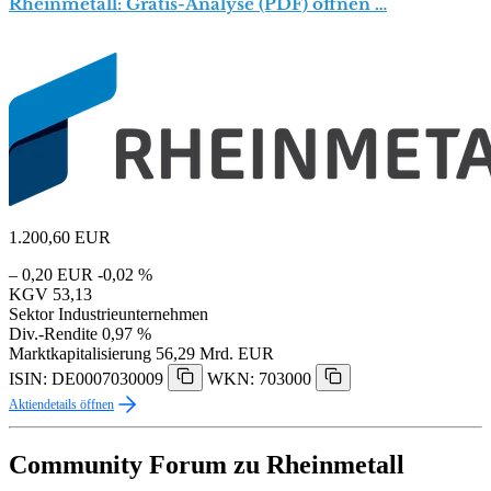
Rheinmetall: Gratis-Analyse (PDF) öffnen …
1.200,60
EUR
– 0,20 EUR
-0,02 %
KGV
53,13
Sektor
Industrieunternehmen
Div.-Rendite
0,97 %
Marktkapitalisierung
56,29 Mrd. EUR
ISIN: DE0007030009
WKN: 703000
Aktiendetails öffnen
Community Forum zu Rheinmetall