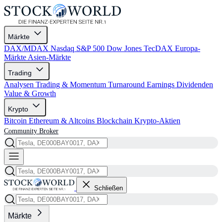
Märkte
DAX/MDAX
Nasdaq
S&P 500
Dow Jones
TecDAX
Europa-
Märkte
Asien-Märkte
Trading
Analysen
Trading & Momentum
Turnaround
Earnings
Dividenden
Value & Growth
Krypto
Bitcoin
Ethereum & Altcoins
Blockchain
Krypto-Aktien
Community
Broker
Schließen
Märkte