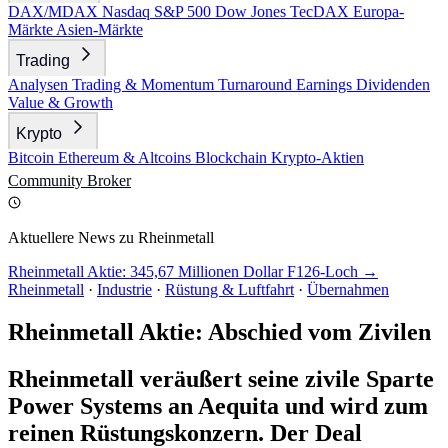
DAX/MDAX
Nasdaq
S&P 500
Dow Jones
TecDAX
Europa-
Märkte
Asien-Märkte
Trading
Analysen
Trading & Momentum
Turnaround
Earnings
Dividenden
Value & Growth
Krypto
Bitcoin
Ethereum & Altcoins
Blockchain
Krypto-Aktien
Community
Broker
Aktuellere News zu Rheinmetall
Rheinmetall Aktie: 345,67 Millionen Dollar F126-Loch →
Rheinmetall
·
Industrie
·
Rüstung & Luftfahrt
·
Übernahmen
Rheinmetall Aktie: Abschied vom Zivilen
Rheinmetall veräußert seine zivile Sparte
Power Systems an Aequita und wird zum
reinen Rüstungskonzern. Der Deal