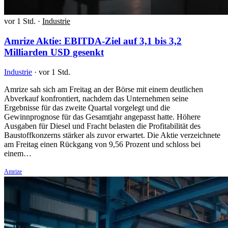
vor 1 Std.
·
Industrie
Amrize Aktie: EBITDA-Ziel auf 3,1 bis 3,2
Milliarden USD gesenkt
Industrie
·
vor 1 Std.
Amrize sah sich am Freitag an der Börse mit einem deutlichen
Abverkauf konfrontiert, nachdem das Unternehmen seine
Ergebnisse für das zweite Quartal vorgelegt und die
Gewinnprognose für das Gesamtjahr angepasst hatte. Höhere
Ausgaben für Diesel und Fracht belasten die Profitabilität des
Baustoffkonzerns stärker als zuvor erwartet. Die Aktie verzeichnete
am Freitag einen Rückgang von 9,56 Prozent und schloss bei
einem…
Amrize