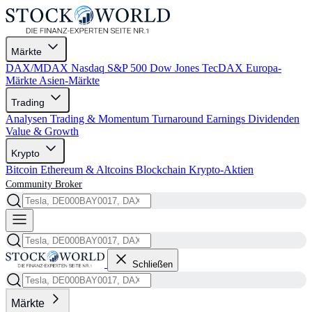
Märkte
DAX/MDAX
Nasdaq
S&P 500
Dow Jones
TecDAX
Europa-
Märkte
Asien-Märkte
Trading
Analysen
Trading & Momentum
Turnaround
Earnings
Dividenden
Value & Growth
Krypto
Bitcoin
Ethereum & Altcoins
Blockchain
Krypto-Aktien
Community
Broker
Schließen
Märkte