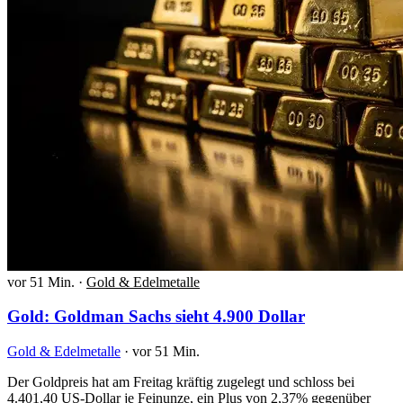
vor 51 Min.
·
Gold & Edelmetalle
Gold: Goldman Sachs sieht 4.900 Dollar
Gold & Edelmetalle
·
vor 51 Min.
Der Goldpreis hat am Freitag kräftig zugelegt und schloss bei
4.401,40 US-Dollar je Feinunze, ein Plus von 2,37% gegenüber