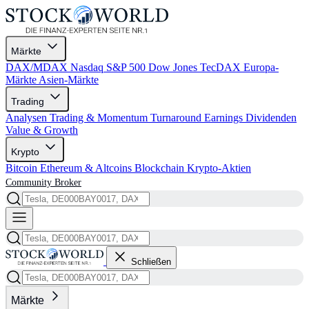
Märkte
DAX/MDAX
Nasdaq
S&P 500
Dow Jones
TecDAX
Europa-
Märkte
Asien-Märkte
Trading
Analysen
Trading & Momentum
Turnaround
Earnings
Dividenden
Value & Growth
Krypto
Bitcoin
Ethereum & Altcoins
Blockchain
Krypto-Aktien
Community
Broker
Schließen
Märkte