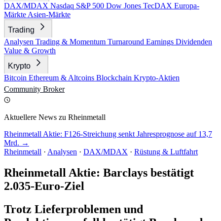
DAX/MDAX
Nasdaq
S&P 500
Dow Jones
TecDAX
Europa-
Märkte
Asien-Märkte
Trading
Analysen
Trading & Momentum
Turnaround
Earnings
Dividenden
Value & Growth
Krypto
Bitcoin
Ethereum & Altcoins
Blockchain
Krypto-Aktien
Community
Broker
Aktuellere News zu Rheinmetall
Rheinmetall Aktie: F126-Streichung senkt Jahresprognose auf 13,7
Mrd. →
Rheinmetall
·
Analysen
·
DAX/MDAX
·
Rüstung & Luftfahrt
Rheinmetall Aktie: Barclays bestätigt
2.035-Euro-Ziel
Trotz Lieferproblemen und