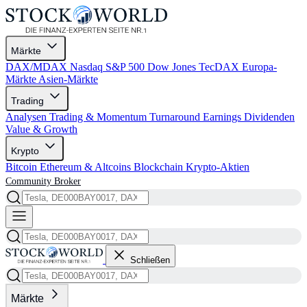
Märkte
DAX/MDAX
Nasdaq
S&P 500
Dow Jones
TecDAX
Europa-
Märkte
Asien-Märkte
Trading
Analysen
Trading & Momentum
Turnaround
Earnings
Dividenden
Value & Growth
Krypto
Bitcoin
Ethereum & Altcoins
Blockchain
Krypto-Aktien
Community
Broker
Schließen
Märkte