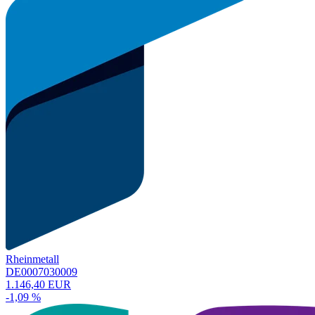
Rheinmetall
DE0007030009
1.146,40 EUR
-1,09 %