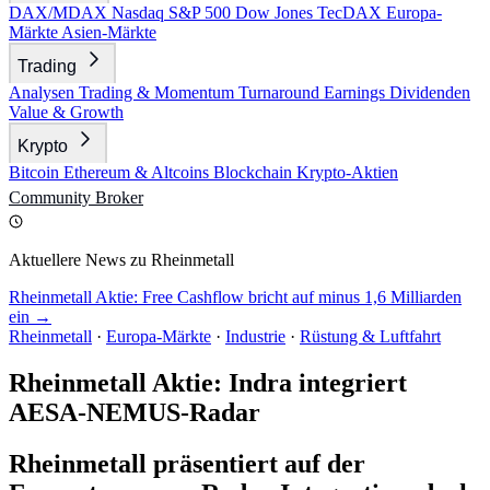
DAX/MDAX
Nasdaq
S&P 500
Dow Jones
TecDAX
Europa-
Märkte
Asien-Märkte
Trading
Analysen
Trading & Momentum
Turnaround
Earnings
Dividenden
Value & Growth
Krypto
Bitcoin
Ethereum & Altcoins
Blockchain
Krypto-Aktien
Community
Broker
Aktuellere News zu Rheinmetall
Rheinmetall Aktie: Free Cashflow bricht auf minus 1,6 Milliarden
ein →
Rheinmetall
·
Europa-Märkte
·
Industrie
·
Rüstung & Luftfahrt
Rheinmetall Aktie: Indra integriert
AESA-NEMUS-Radar
Rheinmetall präsentiert auf der