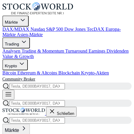
Märkte
DAX/MDAX
Nasdaq
S&P 500
Dow Jones
TecDAX
Europa-
Märkte
Asien-Märkte
Trading
Analysen
Trading & Momentum
Turnaround
Earnings
Dividenden
Value & Growth
Krypto
Bitcoin
Ethereum & Altcoins
Blockchain
Krypto-Aktien
Community
Broker
Schließen
Märkte