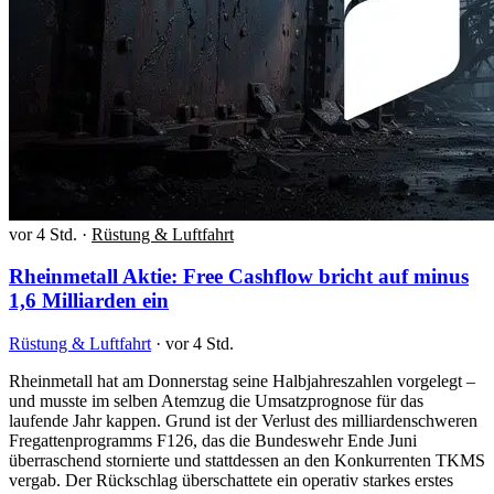
vor 4 Std.
·
Rüstung & Luftfahrt
Rheinmetall Aktie: Free Cashflow bricht auf minus
1,6 Milliarden ein
Rüstung & Luftfahrt
·
vor 4 Std.
Rheinmetall hat am Donnerstag seine Halbjahreszahlen vorgelegt –
und musste im selben Atemzug die Umsatzprognose für das
laufende Jahr kappen. Grund ist der Verlust des milliardenschweren
Fregattenprogramms F126, das die Bundeswehr Ende Juni
überraschend stornierte und stattdessen an den Konkurrenten TKMS
vergab. Der Rückschlag überschattete ein operativ starkes erstes