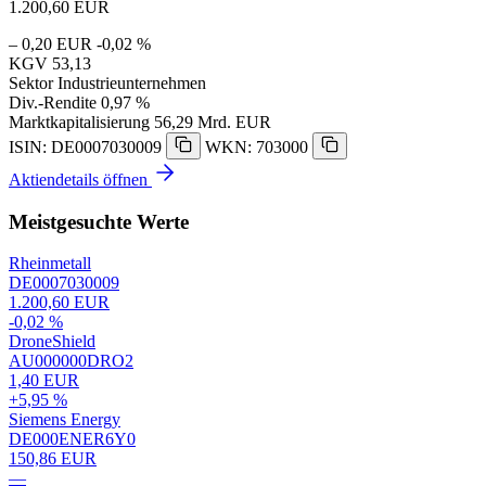
1.200,60
EUR
– 0,20 EUR
-0,02 %
KGV
53,13
Sektor
Industrieunternehmen
Div.-Rendite
0,97 %
Marktkapitalisierung
56,29 Mrd. EUR
ISIN: DE0007030009
WKN: 703000
Aktiendetails öffnen
Meistgesuchte Werte
Rheinmetall
DE0007030009
1.200,60 EUR
-0,02 %
DroneShield
AU000000DRO2
1,40 EUR
+5,95 %
Siemens Energy
DE000ENER6Y0
150,86 EUR
—