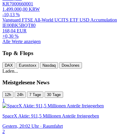
KR7000660001
1.499.000,00 KRW
-10,13 %
Vanguard FTSE All-World UCITS ETF USD Accumulation
IE00BK5BQT80
168,04 EUR
+0,30 %
Alle Werte anzeigen
Top & Flops
DAX
Eurostoxx
Nasdaq
DowJones
Laden...
Meistgelesene News
12h
24h
7 Tage
30 Tage
1
SpaceX Aktie: 911,5 Millionen Anteile freigegeben
Gestern, 20:02 Uhr
·
Raumfahrt
2