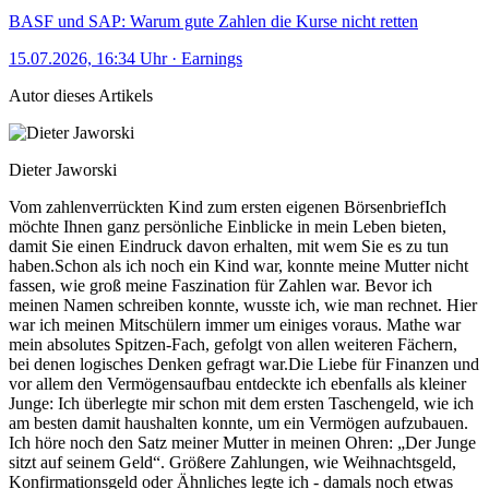
BASF und SAP: Warum gute Zahlen die Kurse nicht retten
15.07.2026, 16:34 Uhr
·
Earnings
Autor dieses Artikels
Dieter Jaworski
Vom zahlenverrückten Kind zum ersten eigenen BörsenbriefIch
möchte Ihnen ganz persönliche Einblicke in mein Leben bieten,
damit Sie einen Eindruck davon erhalten, mit wem Sie es zu tun
haben.Schon als ich noch ein Kind war, konnte meine Mutter nicht
fassen, wie groß meine Faszination für Zahlen war. Bevor ich
meinen Namen schreiben konnte, wusste ich, wie man rechnet. Hier
war ich meinen Mitschülern immer um einiges voraus. Mathe war
mein absolutes Spitzen-Fach, gefolgt von allen weiteren Fächern,
bei denen logisches Denken gefragt war.Die Liebe für Finanzen und
vor allem den Vermögensaufbau entdeckte ich ebenfalls als kleiner
Junge: Ich überlegte mir schon mit dem ersten Taschengeld, wie ich
am besten damit haushalten konnte, um ein Vermögen aufzubauen.
Ich höre noch den Satz meiner Mutter in meinen Ohren: „Der Junge
sitzt auf seinem Geld“. Größere Zahlungen, wie Weihnachtsgeld,
Konfirmationsgeld oder Ähnliches legte ich - damals noch etwas