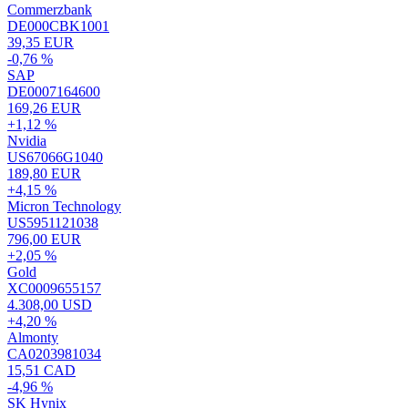
Commerzbank
DE000CBK1001
39,35 EUR
-0,76 %
SAP
DE0007164600
169,26 EUR
+1,12 %
Nvidia
US67066G1040
189,80 EUR
+4,15 %
Micron Technology
US5951121038
796,00 EUR
+2,05 %
Gold
XC0009655157
4.308,00 USD
+4,20 %
Almonty
CA0203981034
15,51 CAD
-4,96 %
SK Hynix