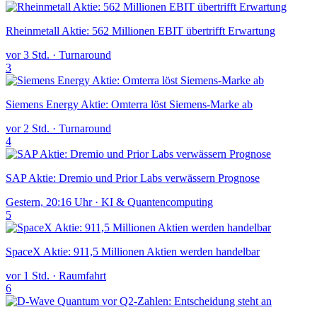
Rheinmetall Aktie: 562 Millionen EBIT übertrifft Erwartung
vor 3 Std.
·
Turnaround
3
Siemens Energy Aktie: Omterra löst Siemens-Marke ab
vor 2 Std.
·
Turnaround
4
SAP Aktie: Dremio und Prior Labs verwässern Prognose
Gestern, 20:16 Uhr
·
KI & Quantencomputing
5
SpaceX Aktie: 911,5 Millionen Aktien werden handelbar
vor 1 Std.
·
Raumfahrt
6