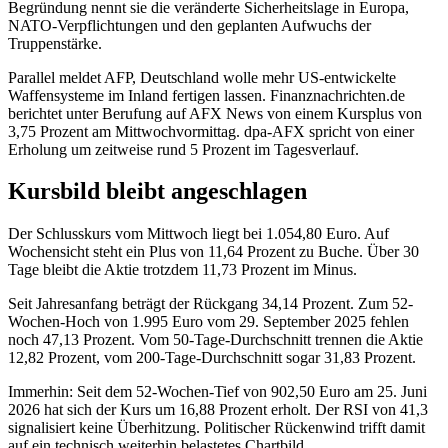
Begründung nennt sie die veränderte Sicherheitslage in Europa,
NATO-Verpflichtungen und den geplanten Aufwuchs der
Truppenstärke.
Parallel meldet AFP, Deutschland wolle mehr US-entwickelte
Waffensysteme im Inland fertigen lassen. Finanznachrichten.de
berichtet unter Berufung auf AFX News von einem Kursplus von
3,75 Prozent am Mittwochvormittag. dpa-AFX spricht von einer
Erholung um zeitweise rund 5 Prozent im Tagesverlauf.
Kursbild bleibt angeschlagen
Der Schlusskurs vom Mittwoch liegt bei 1.054,80 Euro. Auf
Wochensicht steht ein Plus von 11,64 Prozent zu Buche. Über 30
Tage bleibt die Aktie trotzdem 11,73 Prozent im Minus.
Seit Jahresanfang beträgt der Rückgang 34,14 Prozent. Zum 52-
Wochen-Hoch von 1.995 Euro vom 29. September 2025 fehlen
noch 47,13 Prozent. Vom 50-Tage-Durchschnitt trennen die Aktie
12,82 Prozent, vom 200-Tage-Durchschnitt sogar 31,83 Prozent.
Immerhin: Seit dem 52-Wochen-Tief von 902,50 Euro am 25. Juni
2026 hat sich der Kurs um 16,88 Prozent erholt. Der RSI von 41,3
signalisiert keine Überhitzung. Politischer Rückenwind trifft damit
auf ein technisch weiterhin belastetes Chartbild.