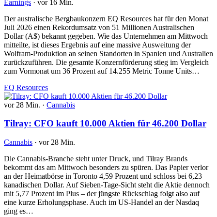
Earnings
·
vor 16 Min.
Der australische Bergbaukonzern EQ Resources hat für den Monat
Juli 2026 einen Rekordumsatz von 51 Millionen Australischen
Dollar (A$) bekannt gegeben. Wie das Unternehmen am Mittwoch
mitteilte, ist dieses Ergebnis auf eine massive Ausweitung der
Wolfram-Produktion an seinen Standorten in Spanien und Australien
zurückzuführen. Die gesamte Konzernförderung stieg im Vergleich
zum Vormonat um 36 Prozent auf 14.255 Metric Tonne Units…
EQ Resources
vor 28 Min.
·
Cannabis
Tilray: CFO kauft 10.000 Aktien für 46.200 Dollar
Cannabis
·
vor 28 Min.
Die Cannabis-Branche steht unter Druck, und Tilray Brands
bekommt das am Mittwoch besonders zu spüren. Das Papier verlor
an der Heimatbörse in Toronto 4,59 Prozent und schloss bei 6,23
kanadischen Dollar. Auf Sieben-Tage-Sicht steht die Aktie dennoch
mit 5,77 Prozent im Plus – der jüngste Rückschlag folgt also auf
eine kurze Erholungsphase. Auch im US-Handel an der Nasdaq
ging es…