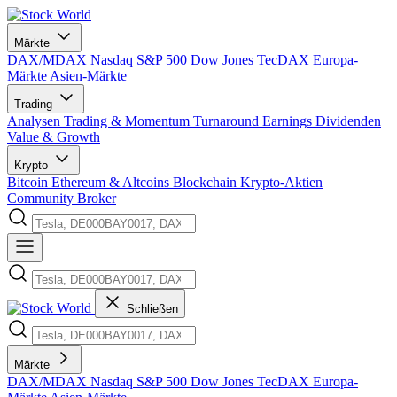
Märkte
DAX/MDAX
Nasdaq
S&P 500
Dow Jones
TecDAX
Europa-
Märkte
Asien-Märkte
Trading
Analysen
Trading & Momentum
Turnaround
Earnings
Dividenden
Value & Growth
Krypto
Bitcoin
Ethereum & Altcoins
Blockchain
Krypto-Aktien
Community
Broker
Schließen
Märkte
DAX/MDAX
Nasdaq
S&P 500
Dow Jones
TecDAX
Europa-