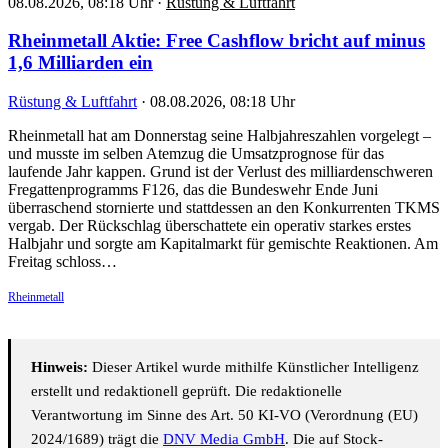
08.08.2026, 08:18 Uhr
·
Rüstung & Luftfahrt
Rheinmetall Aktie: Free Cashflow bricht auf minus
1,6 Milliarden ein
Rüstung & Luftfahrt
·
08.08.2026, 08:18 Uhr
Rheinmetall hat am Donnerstag seine Halbjahreszahlen vorgelegt –
und musste im selben Atemzug die Umsatzprognose für das
laufende Jahr kappen. Grund ist der Verlust des milliardenschweren
Fregattenprogramms F126, das die Bundeswehr Ende Juni
überraschend stornierte und stattdessen an den Konkurrenten TKMS
vergab. Der Rückschlag überschattete ein operativ starkes erstes
Halbjahr und sorgte am Kapitalmarkt für gemischte Reaktionen. Am
Freitag schloss…
Rheinmetall
Hinweis:
Dieser Artikel wurde mithilfe Künstlicher Intelligenz
erstellt und redaktionell geprüft. Die redaktionelle
Verantwortung im Sinne des Art. 50 KI-VO (Verordnung (EU)
2024/1689) trägt die
DNV Media GmbH
. Die auf Stock-