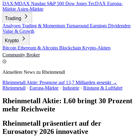
DAX/MDAX
Nasdaq
S&P 500
Dow Jones
TecDAX
Europa-
Märkte
Asien-Märkte
Trading
Analysen
Trading & Momentum
Turnaround
Earnings
Dividenden
Value & Growth
Krypto
Bitcoin
Ethereum & Altcoins
Blockchain
Krypto-Aktien
Community
Broker
Aktuellere News zu Rheinmetall
Rheinmetall Aktie: Prognose auf 13,7 Milliarden gesenkt →
Rheinmetall
·
Europa-Märkte
·
Industrie
·
Rüstung & Luftfahrt
Rheinmetall Aktie: L60 bringt 30 Prozent
mehr Reichweite
Rheinmetall präsentiert auf der
Eurosatory 2026 innovative