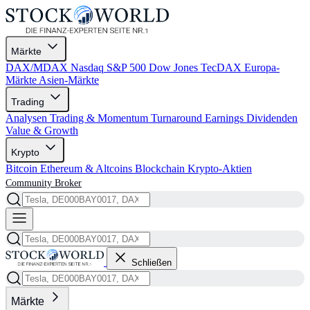
Märkte
DAX/MDAX
Nasdaq
S&P 500
Dow Jones
TecDAX
Europa-
Märkte
Asien-Märkte
Trading
Analysen
Trading & Momentum
Turnaround
Earnings
Dividenden
Value & Growth
Krypto
Bitcoin
Ethereum & Altcoins
Blockchain
Krypto-Aktien
Community
Broker
Schließen
Märkte