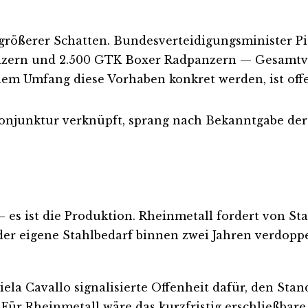
größerer Schatten. Bundesverteidigungsminister Pi
nzern und 2.500 GTK Boxer Radpanzern — Gesamtvol
Umfang diese Vorhaben konkret werden, ist offen.
gskonjunktur verknüpft, sprang nach Bekanntgabe d
 es ist die Produktion. Rheinmetall fordert von St
er eigene Stahlbedarf binnen zwei Jahren verdoppel
la Cavallo signalisierte Offenheit dafür, den Sta
 Für Rheinmetall wäre das kurzfristig erschließbare