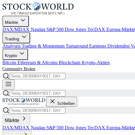
Märkte
DAX/MDAX
Nasdaq
S&P 500
Dow Jones
TecDAX
Europa-Märkt
Trading
Analysen
Trading & Momentum
Turnaround
Earnings
Dividenden
V
Krypto
Bitcoin
Ethereum & Altcoins
Blockchain
Krypto-Aktien
Community
Broker
Schließen
Märkte
DAX/MDAX
Nasdaq
S&P 500
Dow Jones
TecDAX
Europa-Märkt