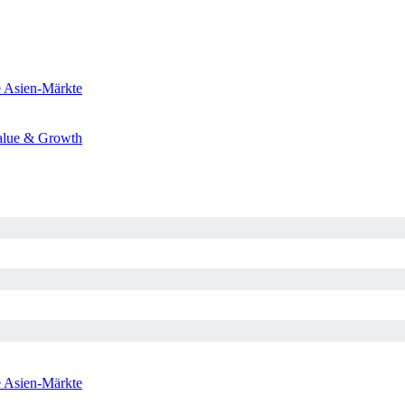
e
Asien-Märkte
alue & Growth
e
Asien-Märkte