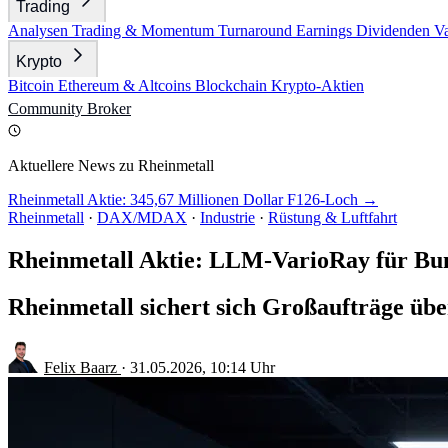
Trading
Analysen
Trading & Momentum
Turnaround
Earnings
Dividenden
V
Krypto
Bitcoin
Ethereum & Altcoins
Blockchain
Krypto-Aktien
Community
Broker
Aktuellere News zu Rheinmetall
Rheinmetall Aktie: 345,67 Millionen Dollar F126-Loch →
Rheinmetall
·
DAX/MDAX
·
Industrie
·
Rüstung & Luftfahrt
Rheinmetall Aktie: LLM-VarioRay für B
Rheinmetall sichert sich Großaufträge übe
Felix Baarz
·
31.05.2026, 10:14 Uhr