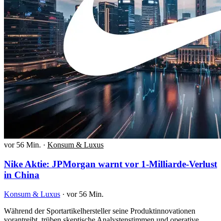
vor 56 Min.
·
Konsum & Luxus
Nike Aktie: JPMorgan warnt vor 1-Milliarde-Verlust
in China
Konsum & Luxus
·
vor 56 Min.
Während der Sportartikelhersteller seine Produktinnovationen
vorantreibt, trüben skeptische Analystenstimmen und operative