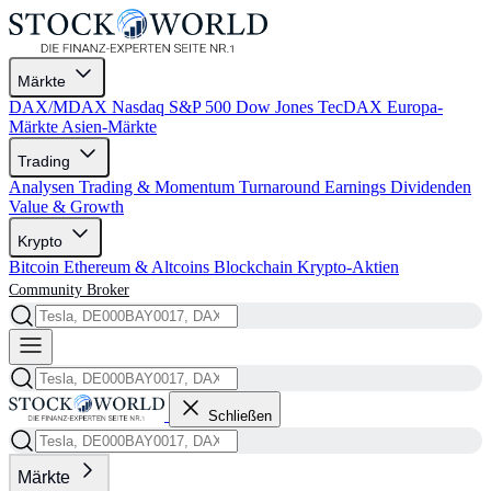
Märkte
DAX/MDAX
Nasdaq
S&P 500
Dow Jones
TecDAX
Europa-
Märkte
Asien-Märkte
Trading
Analysen
Trading & Momentum
Turnaround
Earnings
Dividenden
Value & Growth
Krypto
Bitcoin
Ethereum & Altcoins
Blockchain
Krypto-Aktien
Community
Broker
Schließen
Märkte