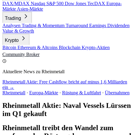
DAX/MDAX
Nasdaq
S&P 500
Dow Jones
TecDAX
Europa-
Märkte
Asien-Märkte
Trading
Analysen
Trading & Momentum
Turnaround
Earnings
Dividenden
Value & Growth
Krypto
Bitcoin
Ethereum & Altcoins
Blockchain
Krypto-Aktien
Community
Broker
Aktuellere News zu Rheinmetall
Rheinmetall Aktie: Free Cashflow bricht auf minus 1,6 Milliarden
ein →
Rheinmetall
·
Europa-Märkte
·
Rüstung & Luftfahrt
·
Übernahmen
Rheinmetall Aktie: Naval Vessels Lürssen
im Q1 gekauft
Rheinmetall treibt den Wandel zum