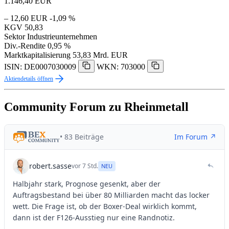
1.146,40
EUR
– 12,60 EUR
-1,09 %
KGV
50,83
Sektor
Industrieunternehmen
Div.-Rendite
0,95 %
Marktkapitalisierung
53,83 Mrd. EUR
ISIN: DE0007030009
WKN: 703000
Aktiendetails öffnen
Community Forum zu Rheinmetall