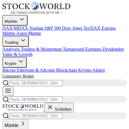
Märkte
DAX/MDAX
Nasdaq
S&P 500
Dow Jones
TecDAX
Europa-
Märkte
Asien-Märkte
Trading
Analysen
Trading & Momentum
Turnaround
Earnings
Dividenden
Value & Growth
Krypto
Bitcoin
Ethereum & Altcoins
Blockchain
Krypto-Aktien
Community
Broker
Schließen
Märkte