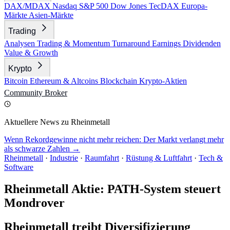
DAX/MDAX
Nasdaq
S&P 500
Dow Jones
TecDAX
Europa-
Märkte
Asien-Märkte
Trading
Analysen
Trading & Momentum
Turnaround
Earnings
Dividenden
Value & Growth
Krypto
Bitcoin
Ethereum & Altcoins
Blockchain
Krypto-Aktien
Community
Broker
Aktuellere News zu Rheinmetall
Wenn Rekordgewinne nicht mehr reichen: Der Markt verlangt mehr
als schwarze Zahlen →
Rheinmetall
·
Industrie
·
Raumfahrt
·
Rüstung & Luftfahrt
·
Tech &
Software
Rheinmetall Aktie: PATH-System steuert
Mondrover
Rheinmetall treibt Diversifizierung