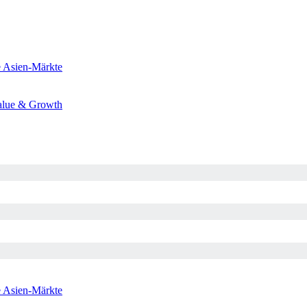
e
Asien-Märkte
alue & Growth
e
Asien-Märkte