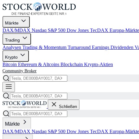
Märkte
DAX/MDAX
Nasdaq
S&P 500
Dow Jones
TecDAX
Europa-Märkt
Trading
Analysen
Trading & Momentum
Turnaround
Earnings
Dividenden
V
Krypto
Bitcoin
Ethereum & Altcoins
Blockchain
Krypto-Aktien
Community
Broker
Schließen
Märkte
DAX/MDAX
Nasdaq
S&P 500
Dow Jones
TecDAX
Europa-Märkt