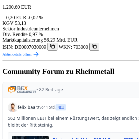
1.200,60
EUR
– 0,20 EUR
-0,02 %
KGV
53,13
Sektor
Industrieunternehmen
Div.-Rendite
0,97 %
Marktkapitalisierung
56,29 Mrd. EUR
ISIN: DE0007030009
WKN: 703000
Aktiendetails öffnen
Community Forum zu Rheinmetall