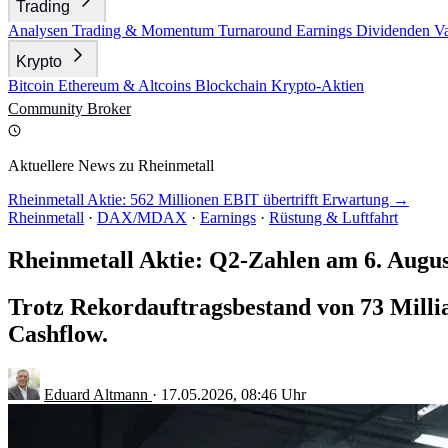
Trading
Analysen
Trading & Momentum
Turnaround
Earnings
Dividenden
V
Krypto
Bitcoin
Ethereum & Altcoins
Blockchain
Krypto-Aktien
Community
Broker
Aktuellere News zu Rheinmetall
Rheinmetall Aktie: 562 Millionen EBIT übertrifft Erwartung →
Rheinmetall
·
DAX/MDAX
·
Earnings
·
Rüstung & Luftfahrt
Rheinmetall Aktie: Q2-Zahlen am 6. Augus
Trotz Rekordauftragsbestand von 73 Milli
Cashflow.
Eduard Altmann
·
17.05.2026, 08:46 Uhr