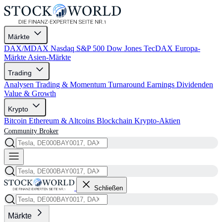
Märkte
DAX/MDAX
Nasdaq
S&P 500
Dow Jones
TecDAX
Europa-
Märkte
Asien-Märkte
Trading
Analysen
Trading & Momentum
Turnaround
Earnings
Dividenden
Value & Growth
Krypto
Bitcoin
Ethereum & Altcoins
Blockchain
Krypto-Aktien
Community
Broker
Schließen
Märkte