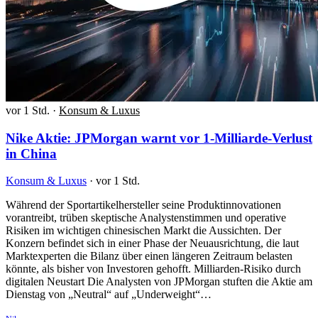
vor 1 Std.
·
Konsum & Luxus
Nike Aktie: JPMorgan warnt vor 1-Milliarde-Verlust
in China
Konsum & Luxus
·
vor 1 Std.
Während der Sportartikelhersteller seine Produktinnovationen
vorantreibt, trüben skeptische Analystenstimmen und operative
Risiken im wichtigen chinesischen Markt die Aussichten. Der
Konzern befindet sich in einer Phase der Neuausrichtung, die laut
Marktexperten die Bilanz über einen längeren Zeitraum belasten
könnte, als bisher von Investoren gehofft. Milliarden-Risiko durch
digitalen Neustart Die Analysten von JPMorgan stuften die Aktie am
Dienstag von „Neutral“ auf „Underweight“…