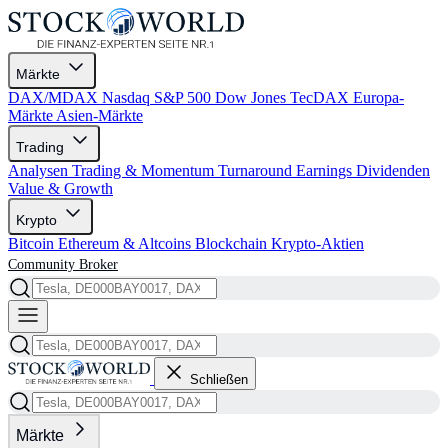
Märkte
DAX/MDAX
Nasdaq
S&P 500
Dow Jones
TecDAX
Europa-
Märkte
Asien-Märkte
Trading
Analysen
Trading & Momentum
Turnaround
Earnings
Dividenden
Value & Growth
Krypto
Bitcoin
Ethereum & Altcoins
Blockchain
Krypto-Aktien
Community
Broker
Schließen
Märkte