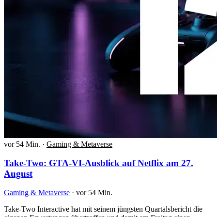
vor 54 Min.
·
Gaming & Metaverse
Take-Two: GTA-VI-Ausblick auf Netflix am 27.
August
Gaming & Metaverse
·
vor 54 Min.
Take-Two Interactive hat mit seinem jüngsten Quartalsbericht die