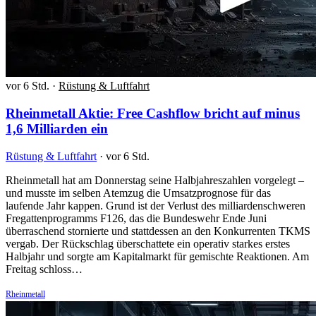
vor 6 Std.
·
Rüstung & Luftfahrt
Rheinmetall Aktie: Free Cashflow bricht auf minus
1,6 Milliarden ein
Rüstung & Luftfahrt
·
vor 6 Std.
Rheinmetall hat am Donnerstag seine Halbjahreszahlen vorgelegt –
und musste im selben Atemzug die Umsatzprognose für das
laufende Jahr kappen. Grund ist der Verlust des milliardenschweren
Fregattenprogramms F126, das die Bundeswehr Ende Juni
überraschend stornierte und stattdessen an den Konkurrenten TKMS
vergab. Der Rückschlag überschattete ein operativ starkes erstes
Halbjahr und sorgte am Kapitalmarkt für gemischte Reaktionen. Am
Freitag schloss…
Rheinmetall