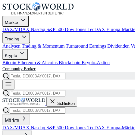
Märkte
DAX/MDAX
Nasdaq
S&P 500
Dow Jones
TecDAX
Europa-Märkt
Trading
Analysen
Trading & Momentum
Turnaround
Earnings
Dividenden
V
Krypto
Bitcoin
Ethereum & Altcoins
Blockchain
Krypto-Aktien
Community
Broker
Schließen
Märkte
DAX/MDAX
Nasdaq
S&P 500
Dow Jones
TecDAX
Europa-Märkt