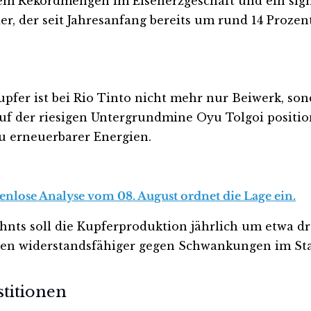
lem Rekordmengen im Eisenerzgeschäft und ein sign
er, der seit Jahresanfang bereits um rund 14 Prozent
Kupfer ist bei Rio Tinto nicht mehr nur Beiwerk, so
f der riesigen Untergrundmine Oyu Tolgoi position
au erneuerbarer Energien.
tenlose Analyse vom 08. August ordnet die Lage ein.
ehnts soll die Kupferproduktion jährlich um etwa d
ehmen widerstandsfähiger gegen Schwankungen im St
titionen