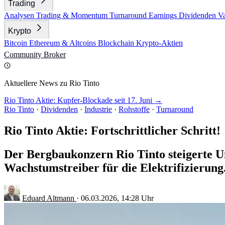
Trading
Analysen
Trading & Momentum
Turnaround
Earnings
Dividenden
V
Krypto
Bitcoin
Ethereum & Altcoins
Blockchain
Krypto-Aktien
Community
Broker
Aktuellere News zu Rio Tinto
Rio Tinto Aktie: Kupfer-Blockade seit 17. Juni →
Rio Tinto
·
Dividenden
·
Industrie
·
Rohstoffe
·
Turnaround
Rio Tinto Aktie: Fortschrittlicher Schritt!
Der Bergbaukonzern Rio Tinto steigerte U
Wachstumstreiber für die Elektrifizierung
Eduard Altmann
·
06.03.2026, 14:28 Uhr