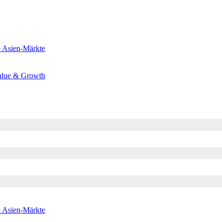
e
Asien-Märkte
alue & Growth
e
Asien-Märkte