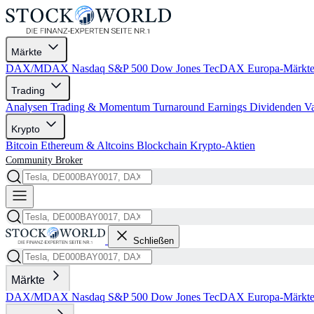
Märkte
DAX/MDAX
Nasdaq
S&P 500
Dow Jones
TecDAX
Europa-Märkt
Trading
Analysen
Trading & Momentum
Turnaround
Earnings
Dividenden
V
Krypto
Bitcoin
Ethereum & Altcoins
Blockchain
Krypto-Aktien
Community
Broker
Schließen
Märkte
DAX/MDAX
Nasdaq
S&P 500
Dow Jones
TecDAX
Europa-Märkt