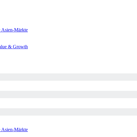
e
Asien-Märkte
alue & Growth
e
Asien-Märkte