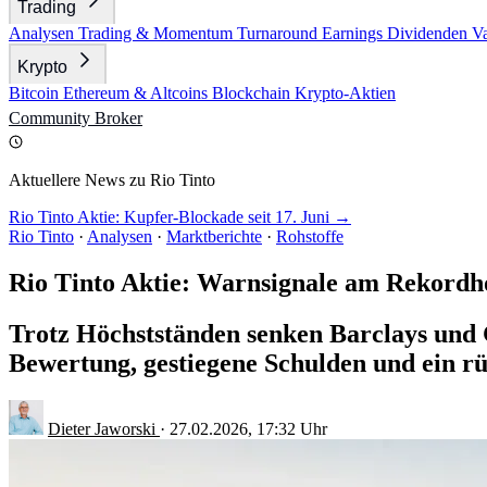
Trading
Analysen
Trading & Momentum
Turnaround
Earnings
Dividenden
V
Krypto
Bitcoin
Ethereum & Altcoins
Blockchain
Krypto-Aktien
Community
Broker
Aktuellere News zu Rio Tinto
Rio Tinto Aktie: Kupfer-Blockade seit 17. Juni →
Rio Tinto
·
Analysen
·
Marktberichte
·
Rohstoffe
Rio Tinto Aktie: Warnsignale am Rekordh
Trotz Höchstständen senken Barclays und 
Bewertung, gestiegene Schulden und ein r
Dieter Jaworski
·
27.02.2026, 17:32 Uhr