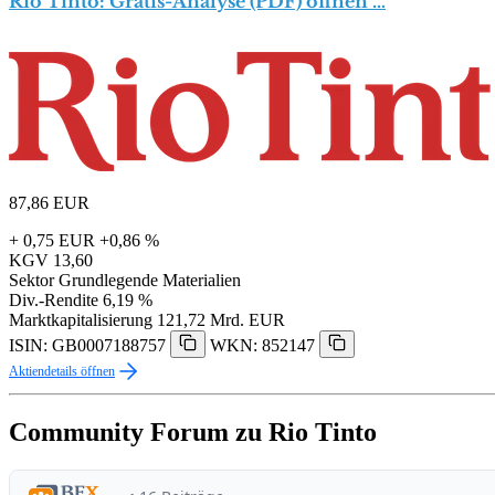
Rio Tinto: Gratis-Analyse (PDF) öffnen …
87,86
EUR
+ 0,75 EUR
+0,86 %
KGV
13,60
Sektor
Grundlegende Materialien
Div.-Rendite
6,19 %
Marktkapitalisierung
121,72 Mrd. EUR
ISIN: GB0007188757
WKN: 852147
Aktiendetails öffnen
Community Forum zu Rio Tinto