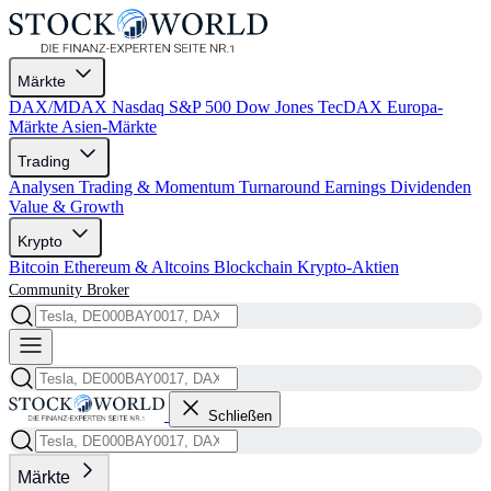
Märkte
DAX/MDAX
Nasdaq
S&P 500
Dow Jones
TecDAX
Europa-
Märkte
Asien-Märkte
Trading
Analysen
Trading & Momentum
Turnaround
Earnings
Dividenden
Value & Growth
Krypto
Bitcoin
Ethereum & Altcoins
Blockchain
Krypto-Aktien
Community
Broker
Schließen
Märkte