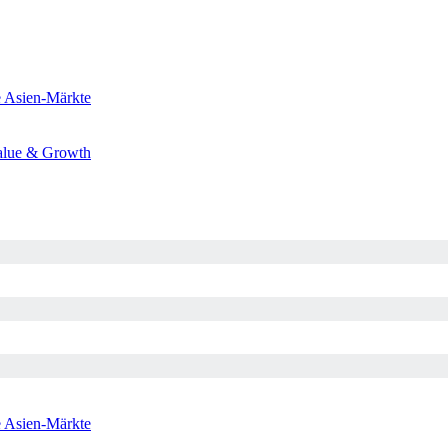
e
Asien-Märkte
alue & Growth
e
Asien-Märkte