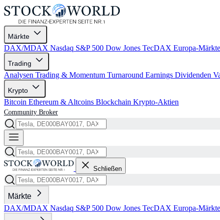
Märkte
DAX/MDAX
Nasdaq
S&P 500
Dow Jones
TecDAX
Europa-Märkt
Trading
Analysen
Trading & Momentum
Turnaround
Earnings
Dividenden
V
Krypto
Bitcoin
Ethereum & Altcoins
Blockchain
Krypto-Aktien
Community
Broker
Schließen
Märkte
DAX/MDAX
Nasdaq
S&P 500
Dow Jones
TecDAX
Europa-Märkt