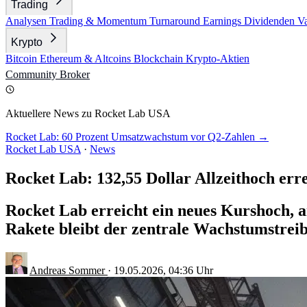
Trading
Analysen
Trading & Momentum
Turnaround
Earnings
Dividenden
V
Krypto
Bitcoin
Ethereum & Altcoins
Blockchain
Krypto-Aktien
Community
Broker
Aktuellere News zu Rocket Lab USA
Rocket Lab: 60 Prozent Umsatzwachstum vor Q2-Zahlen →
Rocket Lab USA
·
News
Rocket Lab: 132,55 Dollar Allzeithoch err
Rocket Lab erreicht ein neues Kurshoch, 
Rakete bleibt der zentrale Wachstumstreib
Andreas Sommer
·
19.05.2026, 04:36 Uhr