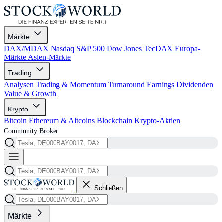
Märkte
DAX/MDAX
Nasdaq
S&P 500
Dow Jones
TecDAX
Europa-
Märkte
Asien-Märkte
Trading
Analysen
Trading & Momentum
Turnaround
Earnings
Dividenden
Value & Growth
Krypto
Bitcoin
Ethereum & Altcoins
Blockchain
Krypto-Aktien
Community
Broker
Schließen
Märkte