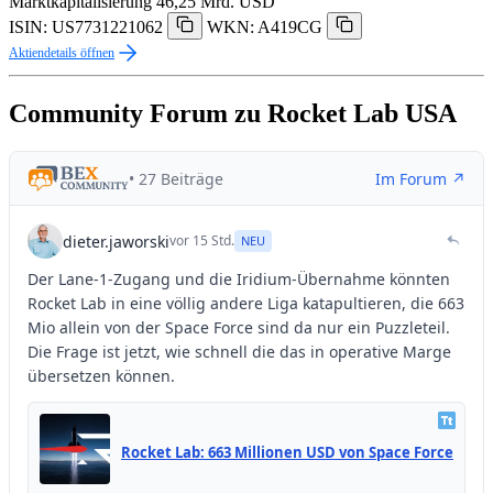
Marktkapitalisierung
46,25 Mrd. USD
ISIN: US7731221062
WKN: A419CG
Aktiendetails öffnen
Community Forum zu Rocket Lab USA