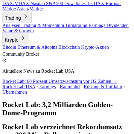
DAX/MDAX
Nasdaq
S&P 500
Dow Jones
TecDAX
Europa-
Märkte
Asien-Märkte
Trading
Analysen
Trading & Momentum
Turnaround
Earnings
Dividenden
Value & Growth
Krypto
Bitcoin
Ethereum & Altcoins
Blockchain
Krypto-Aktien
Community
Broker
Aktuellere News zu Rocket Lab USA
Rocket Lab: 60 Prozent Umsatzwachstum vor Q2-Zahlen →
Rocket Lab USA
·
Earnings
·
Raumfahrt
·
Rüstung & Luftfahrt
·
Übernahmen
Rocket Lab: 3,2 Milliarden Golden-
Dome-Programm
Rocket Lab verzeichnet Rekordumsatz