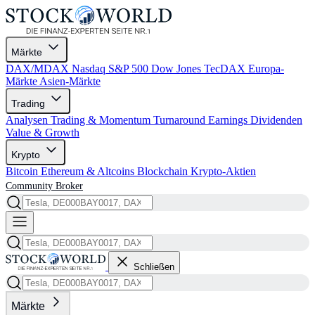
Märkte
DAX/MDAX
Nasdaq
S&P 500
Dow Jones
TecDAX
Europa-
Märkte
Asien-Märkte
Trading
Analysen
Trading & Momentum
Turnaround
Earnings
Dividenden
Value & Growth
Krypto
Bitcoin
Ethereum & Altcoins
Blockchain
Krypto-Aktien
Community
Broker
Schließen
Märkte