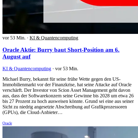
vor 53 Min.
·
KI & Quantencomputing
Oracle Aktie: Burry baut Short-Position am 6.
August auf
KI & Quantencomputing
·
vor 53 Min.
Michael Burry, bekannt für seine frühe Wette gegen den US-
Immobilienmarkt vor der Finanzkrise, hat seine Attacke auf Oracle
verschärft. Der Investor von Scion Asset Management geht davon
aus, dass der Softwarekonzern seine Gewinne bis 2028 um etwa 26
bis 27 Prozent zu hoch ausweisen könnte. Grund sei eine aus seiner
Sicht zu niedrig angesetzte Abschreibung auf Grafikprozessoren
(GPUs), die Cloud-Anbieter…
Oracle