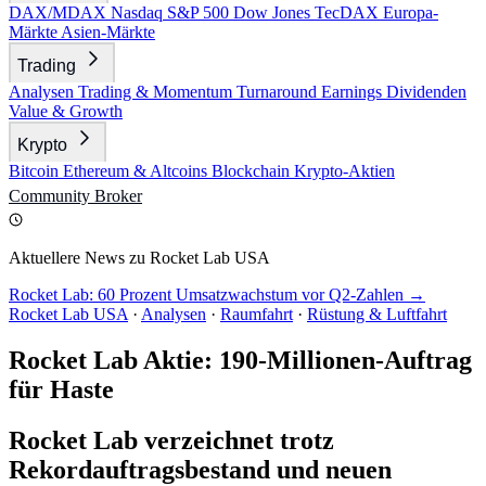
DAX/MDAX
Nasdaq
S&P 500
Dow Jones
TecDAX
Europa-
Märkte
Asien-Märkte
Trading
Analysen
Trading & Momentum
Turnaround
Earnings
Dividenden
Value & Growth
Krypto
Bitcoin
Ethereum & Altcoins
Blockchain
Krypto-Aktien
Community
Broker
Aktuellere News zu Rocket Lab USA
Rocket Lab: 60 Prozent Umsatzwachstum vor Q2-Zahlen →
Rocket Lab USA
·
Analysen
·
Raumfahrt
·
Rüstung & Luftfahrt
Rocket Lab Aktie: 190-Millionen-Auftrag
für Haste
Rocket Lab verzeichnet trotz
Rekordauftragsbestand und neuen