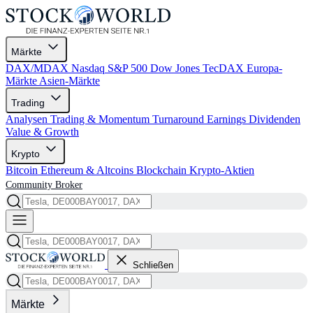
Märkte
DAX/MDAX
Nasdaq
S&P 500
Dow Jones
TecDAX
Europa-
Märkte
Asien-Märkte
Trading
Analysen
Trading & Momentum
Turnaround
Earnings
Dividenden
Value & Growth
Krypto
Bitcoin
Ethereum & Altcoins
Blockchain
Krypto-Aktien
Community
Broker
Schließen
Märkte