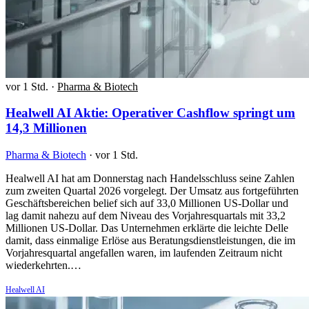
vor 1 Std.
·
Pharma & Biotech
Healwell AI Aktie: Operativer Cashflow springt um
14,3 Millionen
Pharma & Biotech
·
vor 1 Std.
Healwell AI hat am Donnerstag nach Handelsschluss seine Zahlen
zum zweiten Quartal 2026 vorgelegt. Der Umsatz aus fortgeführten
Geschäftsbereichen belief sich auf 33,0 Millionen US-Dollar und
lag damit nahezu auf dem Niveau des Vorjahresquartals mit 33,2
Millionen US-Dollar. Das Unternehmen erklärte die leichte Delle
damit, dass einmalige Erlöse aus Beratungsdienstleistungen, die im
Vorjahresquartal angefallen waren, im laufenden Zeitraum nicht
wiederkehrten.…
Healwell AI