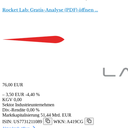
Rocket Lab: Gratis-Analyse (PDF) öffnen …
76,00
EUR
– 3,50 EUR
-4,40 %
KGV
0,00
Sektor
Industrieunternehmen
Div.-Rendite
0,00 %
Marktkapitalisierung
51,44 Mrd. EUR
ISIN: US7731211089
WKN: A419CG