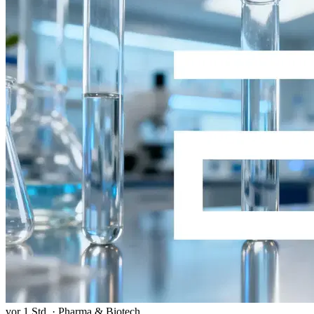
vor 1 Std.
·
Pharma & Biotech