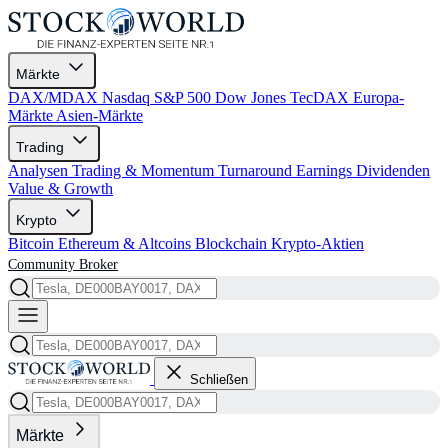
Märkte
DAX/MDAX
Nasdaq
S&P 500
Dow Jones
TecDAX
Europa-
Märkte
Asien-Märkte
Trading
Analysen
Trading & Momentum
Turnaround
Earnings
Dividenden
Value & Growth
Krypto
Bitcoin
Ethereum & Altcoins
Blockchain
Krypto-Aktien
Community
Broker
Schließen
Märkte