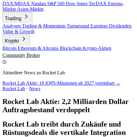
DAX/MDAX
Nasdaq
S&P 500
Dow Jones
TecDAX
Europa-
Märkte
Asien-Märkte
Trading
Analysen
Trading & Momentum
Turnaround
Earnings
Dividenden
Value & Growth
Krypto
Bitcoin
Ethereum & Altcoins
Blockchain
Krypto-Aktien
Community
Broker
Aktuellere News zu Rocket Lab
Rocket Lab Aktie: 18 iQPS-Missionen ab 2027 vereinbart →
Rocket Lab
·
News
Rocket Lab Aktie: 2,2 Milliarden Dollar
Auftragsbestand verdoppelt
Rocket Lab treibt durch Zukäufe und
Rüstungsdeals die vertikale Integration