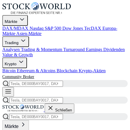
Märkte
DAX/MDAX
Nasdaq
S&P 500
Dow Jones
TecDAX
Europa-
Märkte
Asien-Märkte
Trading
Analysen
Trading & Momentum
Turnaround
Earnings
Dividenden
Value & Growth
Krypto
Bitcoin
Ethereum & Altcoins
Blockchain
Krypto-Aktien
Community
Broker
Schließen
Märkte