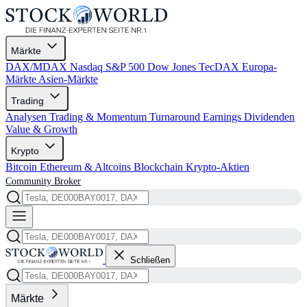
Märkte
DAX/MDAX
Nasdaq
S&P 500
Dow Jones
TecDAX
Europa-
Märkte
Asien-Märkte
Trading
Analysen
Trading & Momentum
Turnaround
Earnings
Dividenden
Value & Growth
Krypto
Bitcoin
Ethereum & Altcoins
Blockchain
Krypto-Aktien
Community
Broker
Schließen
Märkte