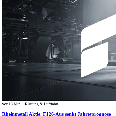
vor 13 Min.
·
Rüstung & Luftfahrt
Rheinmetall Aktie: F126-Aus senkt Jahresprognose