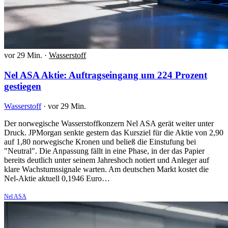
vor 29 Min.
·
Wasserstoff
Nel ASA Aktie: Auftragseingang um 224 Prozent
gestiegen
Wasserstoff
·
vor 29 Min.
Der norwegische Wasserstoffkonzern Nel ASA gerät weiter unter
Druck. JPMorgan senkte gestern das Kursziel für die Aktie von 2,90
auf 1,80 norwegische Kronen und beließ die Einstufung bei
"Neutral". Die Anpassung fällt in eine Phase, in der das Papier
bereits deutlich unter seinem Jahreshoch notiert und Anleger auf
klare Wachstumssignale warten. Am deutschen Markt kostet die
Nel-Aktie aktuell 0,1946 Euro…
Nel ASA